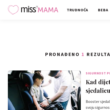
TRUDNOĆA
BEBA
PRONAĐENO
1
REZULTA
SIGURNOST P
Kad dijet
sjedalic
Booster sjeda
svoju sigurno