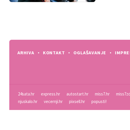
ARHIVA
KONTAKT
OGLAŠAVANJE
IMPR
24sata.hr
express.hr
autostart.hr
miss7.hr
miss7zd
njuskalo.hr
vecernji.hr
pixsell.hr
popusti!