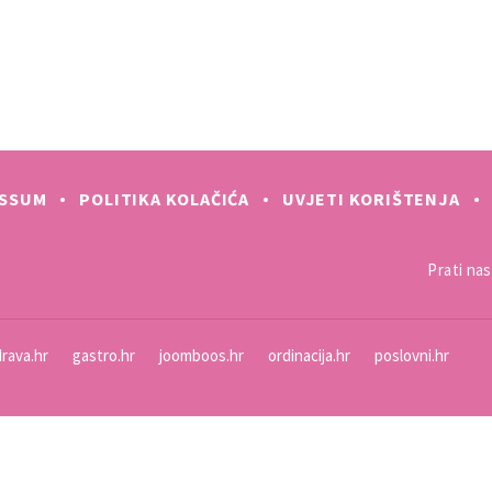
ESSUM
POLITIKA KOLAČIĆA
UVJETI KORIŠTENJA
Prati nas 
rava.hr
gastro.hr
joomboos.hr
ordinacija.hr
poslovni.hr