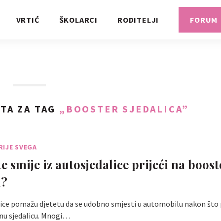
VRTIĆ
ŠKOLARCI
RODITELJI
FORUM
TA ZA TAG
„BOOSTER SJEDALICA”
RIJE SVEGA
e smije iz autosjedalice prijeći na boost
u?
lice pomažu djetetu da se udobno smjesti u automobilu nakon što
snu sjedalicu. Mnogi…