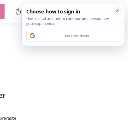
Sign in with Google
er
 preraste