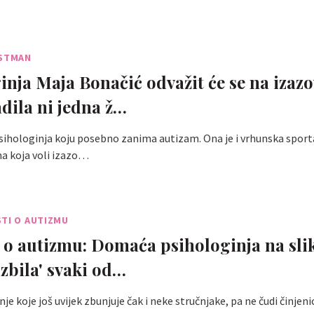
ESTMAN
inja Maja Bonačić odvažit će se na izazo
adila ni jedna ž…
psihologinja koju posebno zanima autizam. Ona je i vrhunska sporta
na koja voli izazo…
TI O AUTIZMU
 o autizmu: Domaća psihologinja na slik
azbila' svaki od…
je koje još uvijek zbunjuje čak i neke stručnjake, pa ne čudi činjenic