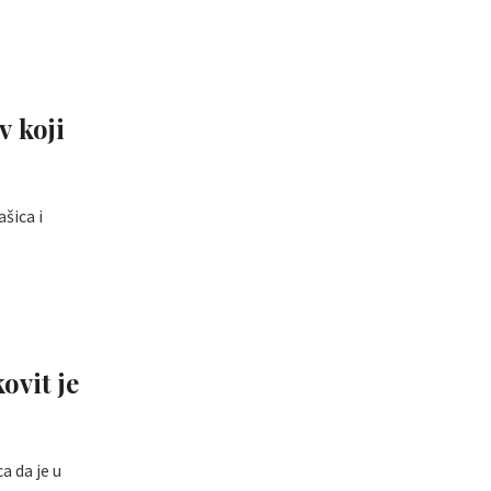
v koji
šica i
ovit je
a da je u