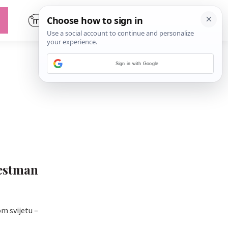
Sign in with Google
restman
om svijetu –