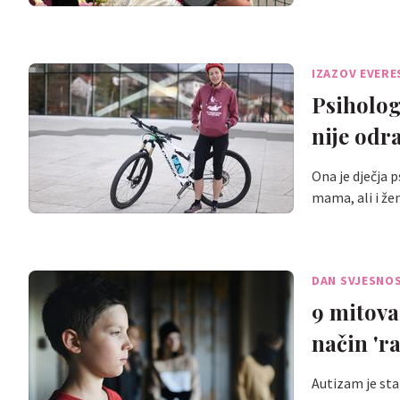
IZAZOV EVER
Psiholog
nije odr
Ona je dječja 
mama, ali i že
DAN SVJESNOS
9 mitova
način 'r
Autizam je stan