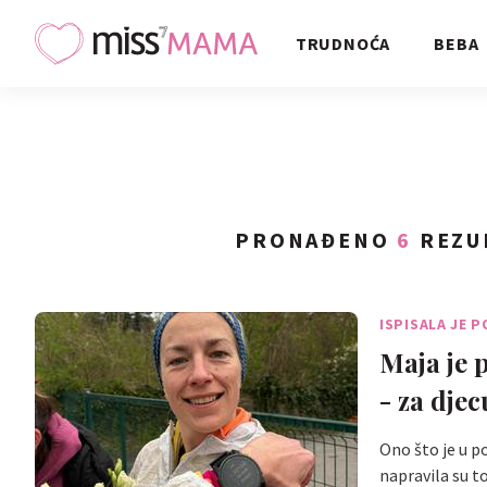
TRUDNOĆA
BEBA
PRONAĐENO
6
REZU
ISPISALA JE P
Maja je 
- za dje
Ono što je u p
napravila su 