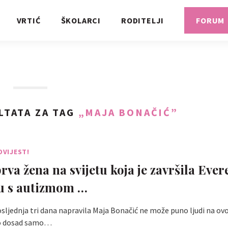
VRTIĆ
ŠKOLARCI
RODITELJI
FORUM
LTATA ZA TAG
„MAJA BONAČIĆ”
OVIJEST!
prva žena na svijetu koja je završila Eve
cu s autizmom …
osljednja tri dana napravila Maja Bonačić ne može puno ljudi na ov
to dosad samo…