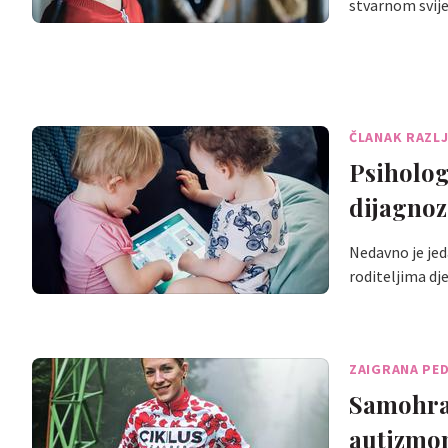
stvarnom svije
ČLANAK RAZL
Psiholog
dijagnoz
Nedavno je je
roditeljima dj
ZAIGRANA PED
Samohran
autizmom