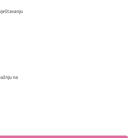
svještavanju
pažnju na