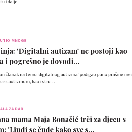
tu i dalje…
JUTIO MNOGE
inja: 'Digitalni autizam' ne postoji kao
a i pogrešno je dovodi…
dan članak na temu 'digitalnog autizma' podigao puno prašine me
ece s autizmom, kao i stru…
ALA ZA DAR
a mama Maja Bonačić trči za djecu s
: 'Ljudi se čude kako sve s…