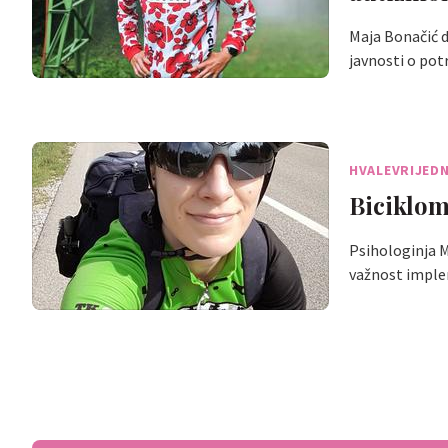
Maja Bonačić d
javnosti o po
HVALEVRIJEDN
Biciklom
Psihologinja Ma
važnost imple