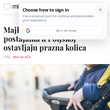
08. OŽUJKA 2022.
Majke na željezničkim
Sign in with Google
postajama u Poljskoj
ostavljaju prazna kolica
PIŠE
ANA HLAČA