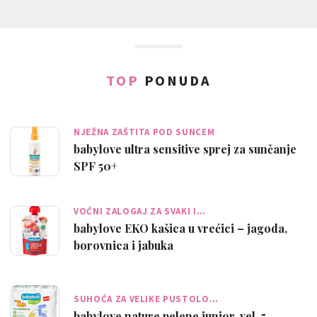
TOP
PONUDA
NJEŽNA ZAŠTITA POD SUNCEM
babylove ultra sensitive sprej za sunčanje
SPF 50+
VOĆNI ZALOGAJ ZA SVAKI I…
babylove EKO kašica u vrećici – jagoda,
borovnica i jabuka
SUHOĆA ZA VELIKE PUSTOLO…
babylove nature pelene junior, vel. 5