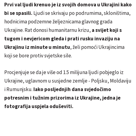
Prvi val ljudi krenuo je iz svojih domova u Ukrajini kako
bi se spasili.
Ljudi se skrivaju po podrumima, skloništima,
hodnicima podzemne željeznicama glavnog grada
Ukrajine. Rat donosi humanitarnu krizu,
a svijet koji s
tugom i nevjericom gleda i prati rusku invaziju na
Ukrajinu iz minute u minutu
, želi pomoći Ukrajincima
koji se bore protiv svjetske sile.
Procjenjuje se da je više od 1.5 milijuna ljudi pobjeglo iz
Ukrajine, uglavnom u susjedne zemlje - Poljsku, Moldaviju
i Rumunjsku.
Iako posljednjih dana svjedočimo
potresnim i tužnim prizorima iz Ukrajine, jedna je
fotografija uspjela oduševiti.