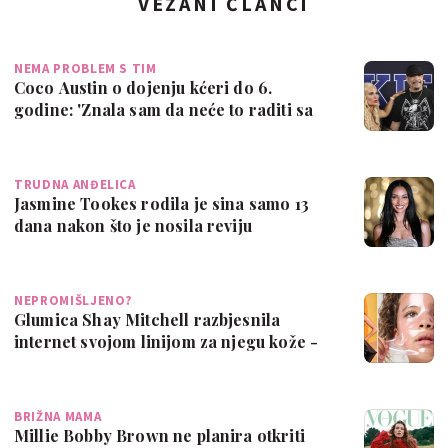
VEZANI ČLANCI
NEMA PROBLEM S TIM
Coco Austin o dojenju kćeri do 6.
godine: 'Znala sam da neće to raditi sa
16, a…
TRUDNA ANĐELICA
Jasmine Tookes rodila je sina samo 13
dana nakon što je nosila reviju
Victoria'…
NEPROMIŠLJENO?
Glumica Shay Mitchell razbjesnila
internet svojom linijom za njegu kože -
za dj…
BRIŽNA MAMA
Millie Bobby Brown ne planira otkriti