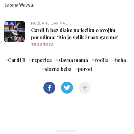
te sina Wavea.
MOŽDA TE ZANIMA...
Cardi B bez dlake na jeziku o svojim
porodima: 'Bio je velik i rastrgao me'
TRUDNOĆA
#
Cardi B
#
reperica
#
slavna mama
#
rodila
#
beba
#
slavna beba
#
porod