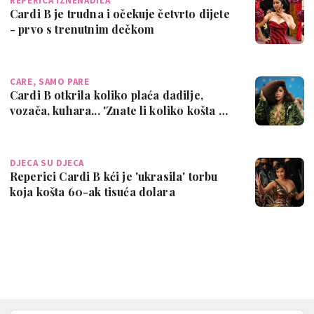
REPERICA IZNENADILA
Cardi B je trudna i očekuje četvrto dijete
- prvo s trenutnim dečkom
CARE, SAMO PARE
Cardi B otkrila koliko plaća dadilje,
vozača, kuhara... 'Znate li koliko košta …
DJECA SU DJECA
Reperici Cardi B kći je 'ukrasila' torbu
koja košta 60-ak tisuća dolara