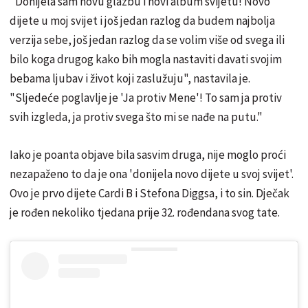
"Donijela sam novu glazbu i novi album svijetu! Novo
dijete u moj svijet i još jedan razlog da budem najbolja
verzija sebe, još jedan razlog da se volim više od svega ili
bilo koga drugog kako bih mogla nastaviti davati svojim
bebama ljubav i život koji zaslužuju", nastavila je.
"Sljedeće poglavlje je 'Ja protiv Mene'! To sam ja protiv
svih izgleda, ja protiv svega što mi se nađe na putu."
Iako je poanta objave bila sasvim druga, nije moglo proći
nezapaženo to da je ona 'donijela novo dijete u svoj svijet'.
Ovo je prvo dijete Cardi B i Stefona Diggsa, i to sin. Dječak
je rođen nekoliko tjedana prije 32. rođendana svog tate.