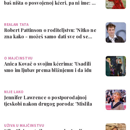
baš ništa o posvojenoj kćeri, pa ni ime: …
REALAN TATA
Robert Pattinson o roditeljstvu: 'Nitko ne
zna kako - možeš samo dati sve od se…
O MAJČINSTVU
Anica Kovač o svojim kćerima: 'Usadili
smo im ljubav prema bližnjemu i da idu
n…
NIJE LAKO
Jennifer Lawrence o postporođajnoj
tjeskobi nakon drugog poroda: 'Mislila
sam d…
UŽIVA U MAJČINSTVU