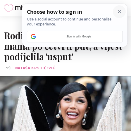
14. STUDENOGA 2025.
Rodila je Cardi B - postala je
Sign in with Google
mama po četvrti put, a vijest
podijelila 'usput'
PIŠE
NATAŠA KRSTIČEVIĆ