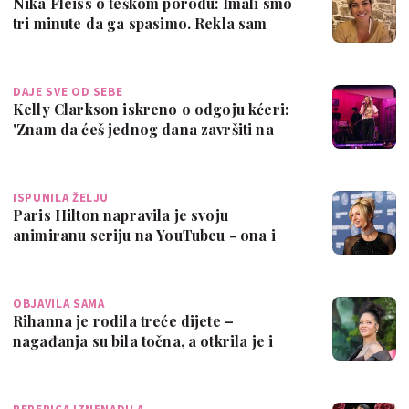
Nika Fleiss o teškom porodu: Imali smo
tri minute da ga spasimo. Rekla sam
'ako…
DAJE SVE OD SEBE
Kelly Clarkson iskreno o odgoju kćeri:
'Znam da ćeš jednog dana završiti na
ter…
ISPUNILA ŽELJU
Paris Hilton napravila je svoju
animiranu seriju na YouTubeu - ona i
psići su u…
OBJAVILA SAMA
Rihanna je rodila treće dijete –
nagađanja su bila točna, a otkrila je i
neobič…