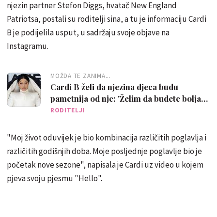
njezin partner Stefon Diggs, hvatač New England
Patriotsa, postali su roditelji sina, a tu je informaciju Cardi
B je podijelila usput, u sadržaju svoje objave na
Instagramu.
MOŽDA TE ZANIMA...
Cardi B želi da njezina djeca budu
pametnija od nje: 'Želim da budete bolja
verzija mene, jednom ćete to cijeniti'
RODITELJI
"Moj život oduvijek je bio kombinacija različitih poglavlja i
različitih godišnjih doba. Moje posljednje poglavlje bio je
početak nove sezone", napisala je Cardi uz video u kojem
pjeva svoju pjesmu "Hello".