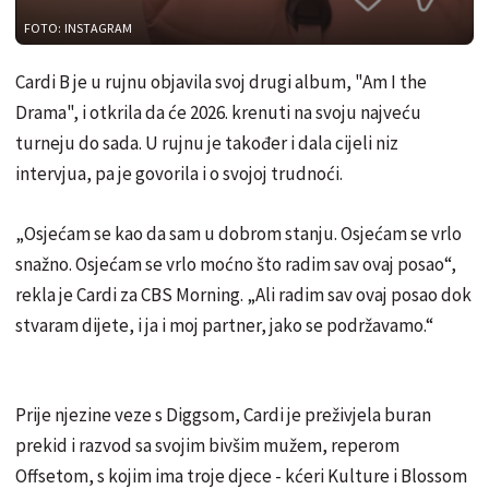
FOTO: INSTAGRAM
Cardi B je u rujnu objavila svoj drugi album, "Am I the
Drama", i otkrila da će 2026. krenuti na svoju najveću
turneju do sada. U rujnu je također i dala cijeli niz
intervjua, pa je govorila i o svojoj trudnoći.
„Osjećam se kao da sam u dobrom stanju. Osjećam se vrlo
snažno. Osjećam se vrlo moćno što radim sav ovaj posao“,
rekla je Cardi za CBS Morning. „Ali radim sav ovaj posao dok
stvaram dijete, i ja i moj partner, jako se podržavamo.“
Prije njezine veze s Diggsom, Cardi je preživjela buran
prekid i razvod sa svojim bivšim mužem, reperom
Offsetom, s kojim ima troje djece - kćeri Kulture i Blossom