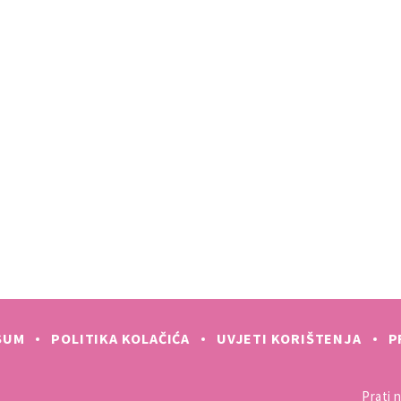
SUM
POLITIKA KOLAČIĆA
UVJETI KORIŠTENJA
P
Prati n