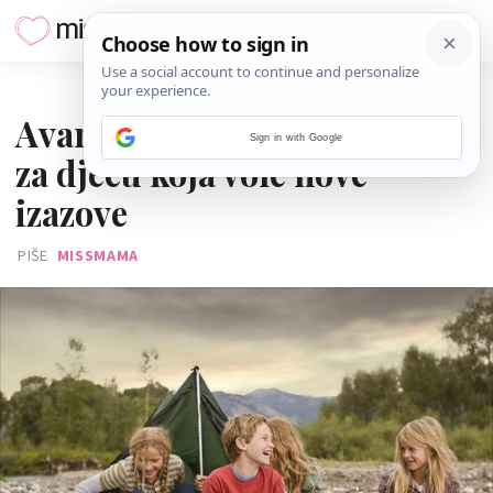
26. LIPNJA 2017.
Avanture u šumi i planinama
Sign in with Google
za djecu koja vole nove
izazove
PIŠE
MISSMAMA