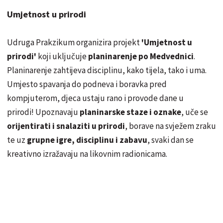
Umjetnost u prirodi
Udruga Prakzikum organizira projekt
'Umjetnost u
prirodi'
koji uključuje
planinarenje po Medvednici
.
Planinarenje zahtijeva disciplinu, kako tijela, tako i uma.
Umjesto spavanja do podneva i boravka pred
kompjuterom, djeca ustaju rano i provode dane u
prirodi! Upoznavaju
planinarske staze i oznake
, uče se
orijentirati i snalaziti u prirodi
, borave na svježem zraku
te uz
grupne igre, disciplinu i zabavu
, svaki dan se
kreativno izražavaju na likovnim radionicama.