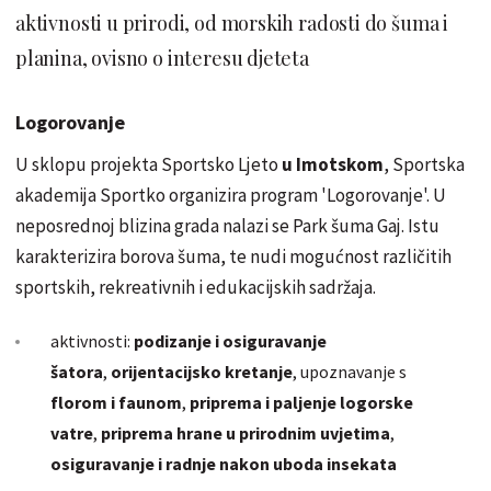
aktivnosti u prirodi, od morskih radosti do šuma i
planina, ovisno o interesu djeteta
Logorovanje
U sklopu projekta Sportsko Ljeto
u Imotskom
, Sportska
akademija Sportko organizira program 'Logorovanje'. U
neposrednoj blizina grada nalazi se Park šuma Gaj. Istu
karakterizira borova šuma, te nudi mogućnost različitih
sportskih, rekreativnih i edukacijskih sadržaja.
aktivnosti:
podizanje i osiguravanje
šatora
,
orijentacijsko kretanje
, upoznavanje s
florom i faunom
,
priprema i paljenje logorske
vatre
,
priprema hrane u prirodnim uvjetima
,
osiguravanje i radnje nakon uboda insekata