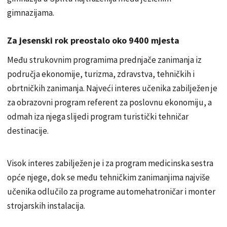
gimnazijama.
Za jesenski rok preostalo oko 9400 mjesta
Među strukovnim programima prednjače zanimanja iz
područja ekonomije, turizma, zdravstva, tehničkih i
obrtničkih zanimanja. Najveći interes učenika zabilježen je
za obrazovni program referent za poslovnu ekonomiju, a
odmah iza njega slijedi program turistički tehničar
destinacije.
Visok interes zabilježen je i za program medicinska sestra
opće njege, dok se među tehničkim zanimanjima najviše
učenika odlučilo za programe automehatroničar i monter
strojarskih instalacija.