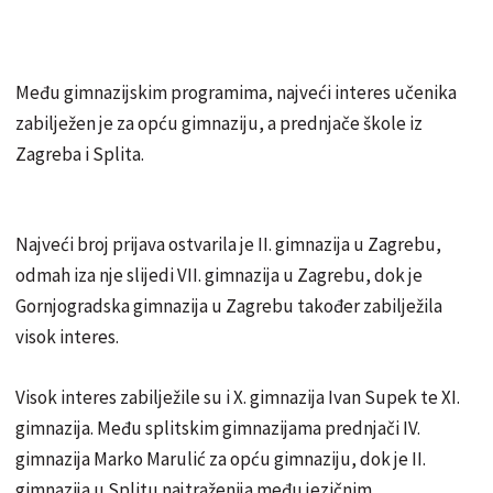
Među gimnazijskim programima, najveći interes učenika
zabilježen je za opću gimnaziju, a prednjače škole iz
Zagreba i Splita.
Najveći broj prijava ostvarila je II. gimnazija u Zagrebu,
odmah iza nje slijedi VII. gimnazija u Zagrebu, dok je
Gornjogradska gimnazija u Zagrebu također zabilježila
visok interes.
Visok interes zabilježile su i X. gimnazija Ivan Supek te XI.
gimnazija. Među splitskim gimnazijama prednjači IV.
gimnazija Marko Marulić za opću gimnaziju, dok je II.
gimnazija u Splitu najtraženija među jezičnim