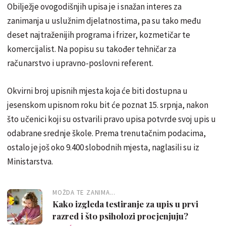
Obilježje ovogodišnjih upisa je i snažan interes za
zanimanja u uslužnim djelatnostima, pa su tako među
deset najtraženijih programa i frizer, kozmetičar te
komercijalist. Na popisu su također tehničar za
računarstvo i upravno-poslovni referent.
Okvirni broj upisnih mjesta koja će biti dostupna u
jesenskom upisnom roku bit će poznat 15. srpnja, nakon
što učenici koji su ostvarili pravo upisa potvrde svoj upis u
odabrane srednje škole. Prema trenutačnim podacima,
ostalo je još oko 9.400 slobodnih mjesta, naglasili su iz
Ministarstva.
MOŽDA TE ZANIMA...
Kako izgleda testiranje za upis u prvi
razred i što psiholozi procjenjuju?