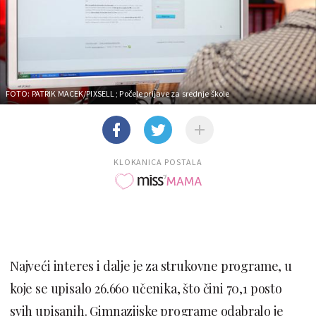
FOTO: PATRIK MACEK/PIXSELL
; Počele prijave za srednje škole
KLOKANICA POSTALA
Najveći interes i dalje je za strukovne programe, u
koje se upisalo 26.660 učenika, što čini 70,1 posto
svih upisanih. Gimnazijske programe odabralo je