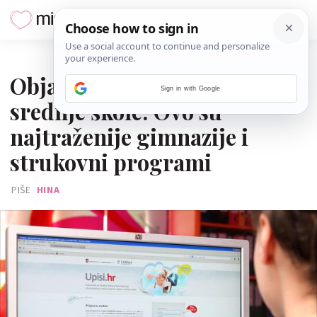
08. SRPNJA 2026.
Objavljeni rezultati upisa u
Sign in with Google
srednje škole: Ovo su
najtraženije gimnazije i
strukovni programi
PIŠE
HINA