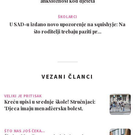
anksioznost kod djeteta
ŠKOLARCI
U SAD-u izdano novo upozorenje na squishyje: Na
što roditelji trebaju paziti pr…
VEZANI ČLANCI
VELIKI JE PRITISAK
Kreću upisi u srednje škole! Stručnjaci:
'Djeca imaju menadžersku bolest,
nepre…
ŠTO NAS JOŠ ČEKA…