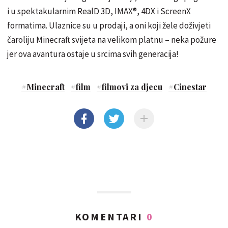
i u spektakularnim RealD 3D, IMAX®, 4DX i ScreenX
formatima. Ulaznice su u prodaji, a oni koji žele doživjeti
čaroliju Minecraft svijeta na velikom platnu – neka požure
jer ova avantura ostaje u srcima svih generacija!
#
Minecraft
#
film
#
filmovi za djecu
#
Cinestar
KOMENTARI
0