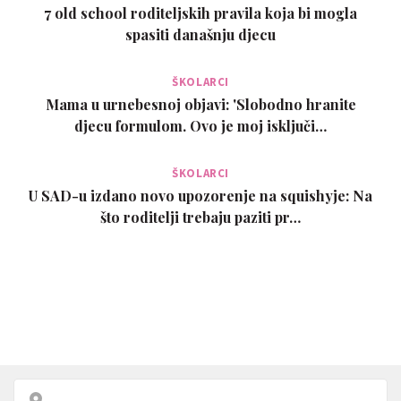
7 old school roditeljskih pravila koja bi mogla
spasiti današnju djecu
ŠKOLARCI
Mama u urnebesnoj objavi: 'Slobodno hranite
djecu formulom. Ovo je moj isključi…
ŠKOLARCI
U SAD-u izdano novo upozorenje na squishyje: Na
što roditelji trebaju paziti pr…