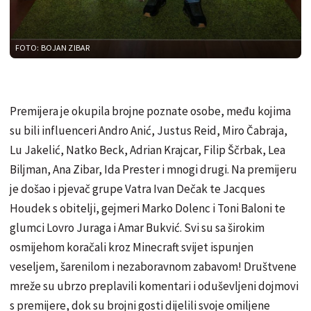
FOTO: BOJAN ZIBAR
Premijera je okupila brojne poznate osobe, među kojima
su bili influenceri Andro Anić, Justus Reid, Miro Čabraja,
Lu Jakelić, Natko Beck, Adrian Krajcar, Filip Ščrbak, Lea
Biljman, Ana Zibar, Ida Prester i mnogi drugi. Na premijeru
je došao i pjevač grupe Vatra Ivan Dečak te Jacques
Houdek s obitelji, gejmeri Marko Dolenc i Toni Baloni te
glumci Lovro Juraga i Amar Bukvić. Svi su sa širokim
osmijehom koračali kroz Minecraft svijet ispunjen
veseljem, šarenilom i nezaboravnom zabavom! Društvene
mreže su ubrzo preplavili komentari i oduševljeni dojmovi
s premijere, dok su brojni gosti dijelili svoje omiljene