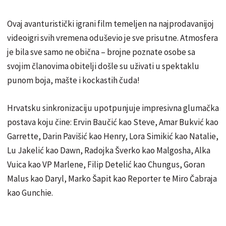
Ovaj avanturistički igrani film temeljen na najprodavanijoj
videoigri svih vremena oduševio je sve prisutne. Atmosfera
je bila sve samo ne obična – brojne poznate osobe sa
svojim članovima obitelji došle su uživati u spektaklu
punom boja, mašte i kockastih čuda!
Hrvatsku sinkronizaciju upotpunjuje impresivna glumačka
postava koju čine: Ervin Baučić kao Steve, Amar Bukvić kao
Garrette, Darin Pavišić kao Henry, Lora Simikić kao Natalie,
Lu Jakelić kao Dawn, Radojka Šverko kao Malgosha, Alka
Vuica kao VP Marlene, Filip Detelić kao Chungus, Goran
Malus kao Daryl, Marko Šapit kao Reporter te Miro Čabraja
kao Gunchie.