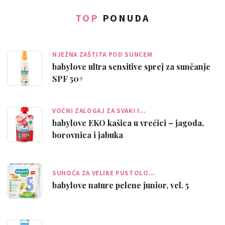
TOP
PONUDA
NJEŽNA ZAŠTITA POD SUNCEM
babylove ultra sensitive sprej za sunčanje
SPF 50+
VOĆNI ZALOGAJ ZA SVAKI I…
babylove EKO kašica u vrećici – jagoda,
borovnica i jabuka
SUHOĆA ZA VELIKE PUSTOLO…
babylove nature pelene junior, vel. 5