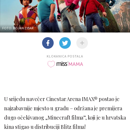
FOTO: BOJAN ZIBAR
KLOKANICA POSTALA
U srijedu navečer Cinestar Arena IMAX® postao je
najzabavnije mjesto u gradu – održana je premijera
dugo očekivanog „Minecraft filma”, koji je u hrvatska
kina stigao u distribuciji Blitz filma!