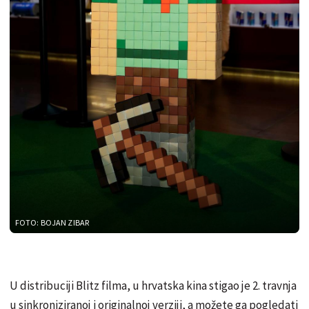
FOTO: BOJAN ZIBAR
U distribuciji Blitz filma, u hrvatska kina stigao je 2. travnja
u sinkroniziranoj i originalnoj verziji, a možete ga pogledati