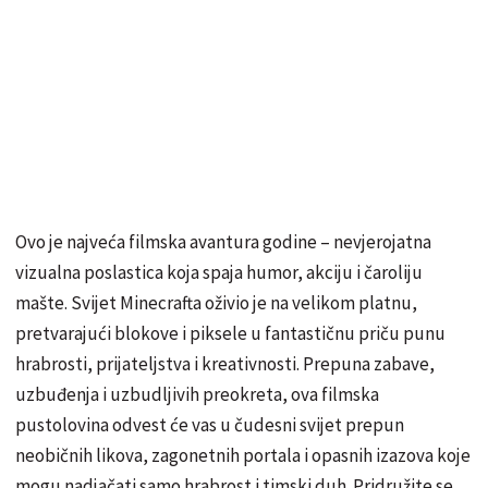
Ovo je najveća filmska avantura godine – nevjerojatna
vizualna poslastica koja spaja humor, akciju i čaroliju
mašte. Svijet Minecrafta oživio je na velikom platnu,
pretvarajući blokove i piksele u fantastičnu priču punu
hrabrosti, prijateljstva i kreativnosti. Prepuna zabave,
uzbuđenja i uzbudljivih preokreta, ova filmska
pustolovina odvest će vas u čudesni svijet prepun
neobičnih likova, zagonetnih portala i opasnih izazova koje
mogu nadjačati samo hrabrost i timski duh. Pridružite se