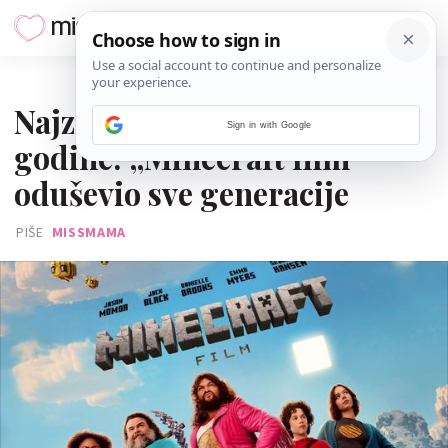
04. TRAVNJA 2025.
Najzabavnija premijera
Sign in with Google
godine: „Minecraft film“
oduševio sve generacije
PIŠE
MISSMAMA