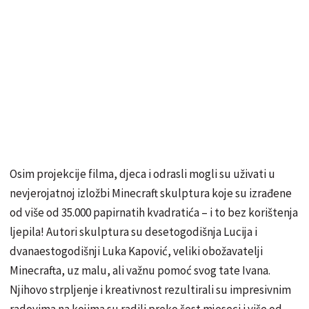
Osim projekcije filma, djeca i odrasli mogli su uživati u
nevjerojatnoj izložbi Minecraft skulptura koje su izrađene
od više od 35.000 papirnatih kvadratića – i to bez korištenja
ljepila! Autori skulptura su desetogodišnja Lucija i
dvanaestogodišnji Luka Kapović, veliki obožavatelji
Minecrafta, uz malu, ali važnu pomoć svog tate Ivana.
Njihovo strpljenje i kreativnost rezultirali su impresivnim
radovima na kojima su radili preko šest mjeseci i više od