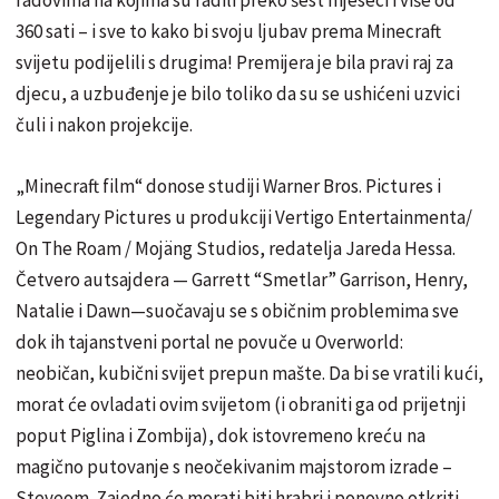
360 sati – i sve to kako bi svoju ljubav prema Minecraft
svijetu podijelili s drugima! Premijera je bila pravi raj za
djecu, a uzbuđenje je bilo toliko da su se ushićeni uzvici
čuli i nakon projekcije.
„Minecraft film“ donose studiji Warner Bros. Pictures i
Legendary Pictures u produkciji Vertigo Entertainmenta/
On The Roam / Mojäng Studios, redatelja Jareda Hessa.
Četvero autsajdera — Garrett “Smetlar” Garrison, Henry,
Natalie i Dawn—suočavaju se s običnim problemima sve
dok ih tajanstveni portal ne povuče u Overworld:
neobičan, kubični svijet prepun mašte. Da bi se vratili kući,
morat će ovladati ovim svijetom (i obraniti ga od prijetnji
poput Piglina i Zombija), dok istovremeno kreću na
magično putovanje s neočekivanim majstorom izrade –
Steveom. Zajedno će morati biti hrabri i ponovno otkriti