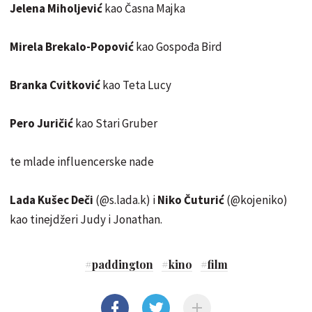
Jelena Miholjević
kao Časna Majka
Mirela Brekalo-Popović
kao Gospođa Bird
Branka Cvitković
kao Teta Lucy
Pero Juričić
kao Stari Gruber
te mlade influencerske nade
Lada Kušec Deči
(@s.lada.k) i
Niko Čuturić
(@kojeniko)
kao tinejdžeri Judy i Jonathan.
#
paddington
#
kino
#
film