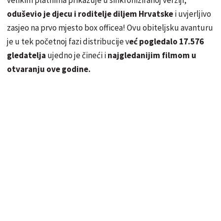
oduševio je djecu i roditelje diljem Hrvatske
i uvjerljivo
zasjeo na prvo mjesto box officea! Ovu obiteljsku avanturu
je u tek početnoj fazi distribucije v
eć pogledalo 17.576
gledatelja
ujedno je čineći i
najgledanijim filmom u
otvaranju ove godine.