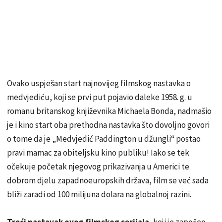
Ovako uspješan start najnovijeg filmskog nastavka o
medvjediću, koji se prvi put pojavio daleke 1958. g. u
romanu britanskog književnika Michaela Bonda, nadmašio
je i kino start oba prethodna nastavka što dovoljno govori
o tome da je „Medvjedić Paddington u džungli“ postao
pravi mamac za obiteljsku kino publiku! Iako se tek
očekuje početak njegovog prikazivanja u Americi te
dobrom djelu zapadnoeuropskih država, film se već sada
bliži zaradi od 100 milijuna dolara na globalnoj razini.
Treći nastavak ovog filmskog serijala
, koji je započeo