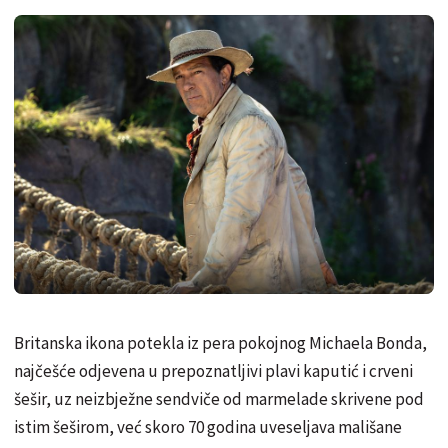
Britanska ikona potekla iz pera pokojnog Michaela Bonda,
najčešće odjevena u prepoznatljivi plavi kaputić i crveni
šešir, uz neizbježne sendviče od marmelade skrivene pod
istim šeširom, već skoro 70 godina uveseljava mališane