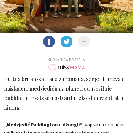
KLOKANICA POSTALA
Kultna britanska franšiza romana, serije i filmova o
najslađem medvjediću na planeti oduševila je
publiku u Hrvatskoj i ostvarila rekordan rezultat u
kinima.
„Medvjedić Paddington u džungli“,
koji se na domaćim
velikim platnima prikazuje u sinkroniziranoj verziji,