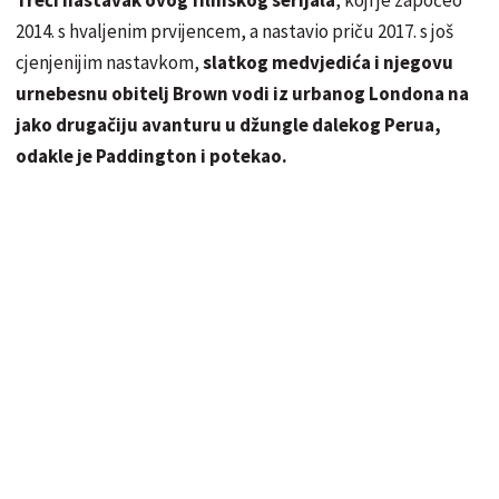
2014. s hvaljenim prvijencem, a nastavio priču 2017. s još
cjenjenijim nastavkom,
slatkog medvjedića i njegovu
urnebesnu obitelj Brown vodi iz urbanog Londona na
jako drugačiju avanturu u džungle dalekog Perua,
odakle je Paddington i potekao.