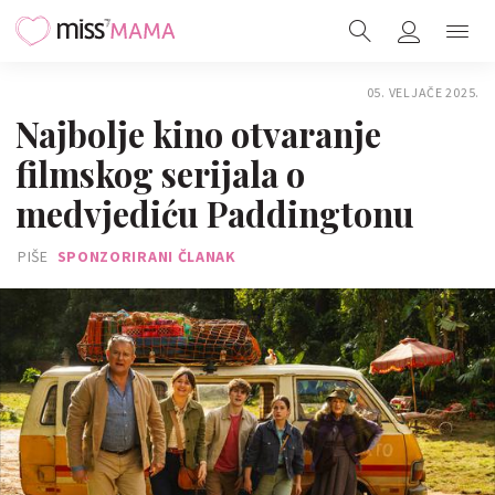
05. VELJAČE 2025.
Najbolje kino otvaranje
filmskog serijala o
medvjediću Paddingtonu
PIŠE
SPONZORIRANI ČLANAK