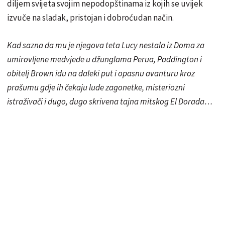
diljem svijeta svojim nepodopštinama iz kojih se uvijek
izvuče na sladak, pristojan i dobroćudan način.
Kad sazna da mu je njegova teta Lucy nestala iz Doma za
umirovljene medvjede u džunglama Perua, Paddington i
obitelj Brown idu na daleki put i opasnu avanturu kroz
prašumu gdje ih čekaju lude zagonetke, misteriozni
istraživači i dugo, dugo skrivena tajna mitskog El Dorada…