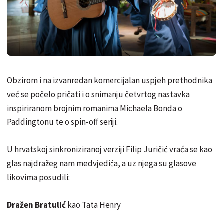
Obzirom i na izvanredan komercijalan uspjeh prethodnika
već se počelo pričati i o snimanju četvrtog nastavka
inspiriranom brojnim romanima Michaela Bonda o
Paddingtonu te o spin-off seriji.
U hrvatskoj sinkroniziranoj verziji Filip Juričić vraća se kao
glas najdražeg nam medvjedića, a uz njega su glasove
likovima posudili:
Dražen Bratulić
kao Tata Henry