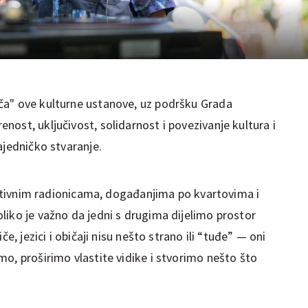
ča" ove kulturne ustanove, uz podršku Grada
ost, uključivost, solidarnost i povezivanje kultura i
ajedničko stvaranje.
reativnim radionicama, događanjima po kvartovima i
liko je važno da jedni s drugima dijelimo prostor
če, jezici i običaji nisu nešto strano ili “tuđe” — oni
o, proširimo vlastite vidike i stvorimo nešto što