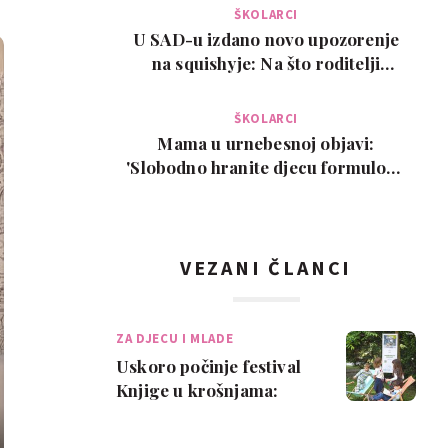
ŠKOLARCI
U SAD-u izdano novo upozorenje
na squishyje: Na što roditelji
trebaju paziti pr…
ŠKOLARCI
Mama u urnebesnoj objavi:
'Slobodno hranite djecu formulom.
Ovo je moj isključi…
VEZANI ČLANCI
ZA DJECU I MLADE
Uskoro počinje festival
Knjige u krošnjama:
Ozvučena stabla,
predstave, koncert…