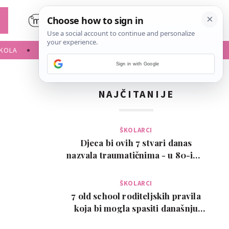
KOLA
SLOBODNE AKTIVNOSTI
Sign in with Google
NAJČITANIJE
ŠKOLARCI
Djeca bi ovih 7 stvari danas
nazvala traumatičnima - u 80-ima
su bile normalne
ŠKOLARCI
7 old school roditeljskih pravila
koja bi mogla spasiti današnju
djecu