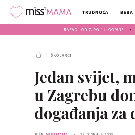
TRUDNOĆA
BEBA
RAZVOJ OD 7. DO 14. GODINE
ŠKOLARCI
Jedan svijet, 
u Zagrebu don
događanja za d
PIŠE
MISSMAMA
27. SVIBNJA 2025.