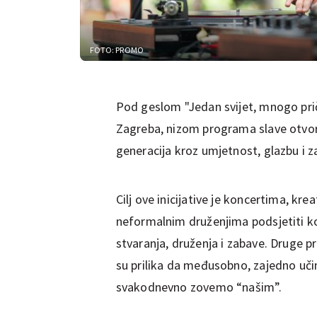
FOTO: PROMO
Pod geslom "Jedan svijet, mnogo pri
Zagreba, nizom programa slave otvoren
generacija kroz umjetnost, glazbu i z
Cilj ove inicijative je koncertima, k
neformalnim druženjima podsjetiti ko
stvaranja, druženja i zabave. Druge pri
su prilika da međusobno, zajedno učim
svakodnevno zovemo “našim”.