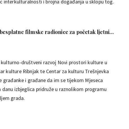
c interkulturalnosti i brojna događanja u sklopu tog.
besplatne filmske radionice za početak ljetnih
kulturno-društveni razvoj Novi prostori kulture u
r kulture Ribnjak te Centar za kulturu Trešnjevka
sve građanke i građane da im se tijekom Mjeseca
om danu izbjeglica pridruže u raznolikom programu
iljem grada.