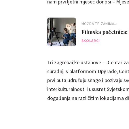
nam prvi ljetni mjesec donosi – Mjese
MOŽDA TE ZANIMA...
Filmska početnica: 
praznika
ŠKOLARCI
Tri zagrebačke ustanove — Centar za 
suradnji s platformom Upgrade, Centa
prvi puta udružuju snage i pozivaju 
interkulturalnosti i ususret Svjetsk
događanja na različitim lokacijama d