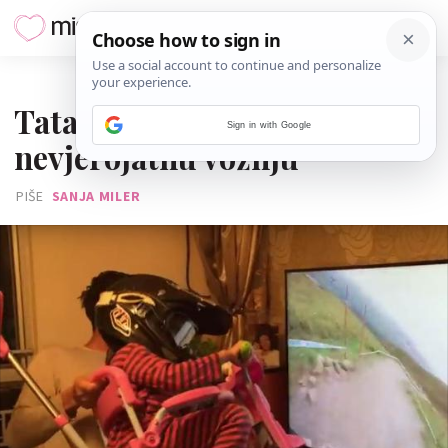
05. LISTOPADA 2016.
Tata omogućio kćeri
Sign in with Google
nevjerojatnu vožnju
PIŠE
SANJA MILER