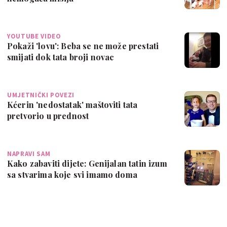
YOUTUBE VIDEO
Pokaži 'lovu': Beba se ne može prestati
smijati dok tata broji novac
UMJETNIČKI POVEZI
Kćerin 'nedostatak' maštoviti tata
pretvorio u prednost
NAPRAVI SAM
Kako zabaviti dijete: Genijalan tatin izum
sa stvarima koje svi imamo doma