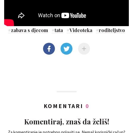
#
zabava s djecom
#
tata
#
Videoteka
#
roditeljstvo
KOMENTARI
0
Komentiraj, znaš da želiš!
Za komentiranje je potrebno prijaviti se. Nemaš korisnički račun?