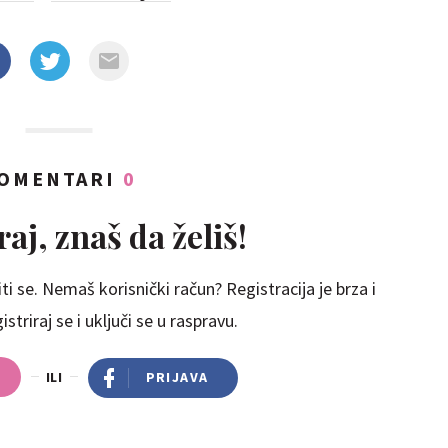
OMENTARI
0
aj, znaš da želiš!
ti se. Nemaš korisnički račun? Registracija je brza i
striraj se i uključi se u raspravu.
ILI
PRIJAVA