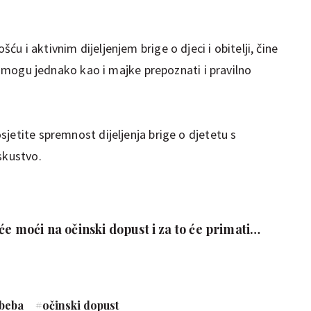
 i aktivnim dijeljenjem brige o djeci i obitelji, čine
te mogu jednako kao i majke prepoznati i pravilno
jetite spremnost dijeljenja brige o djetetu s
skustvo.
će moći na očinski dopust i za to će primati
alja
 beba
#
očinski dopust