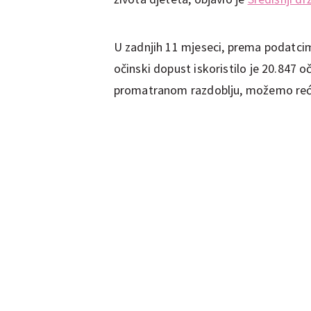
U zadnjih 11 mjeseci, prema podatci
očinski dopust iskoristilo je 20.847 o
promatranom razdoblju, možemo reći d