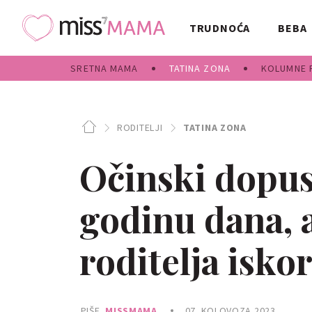
TRUDNOĆA
BEBA
SRETNA MAMA
TATINA ZONA
KOLUMNE 
RODITELJI
TATINA ZONA
Očinski dopus
godinu dana, a
roditelja iskor
PIŠE
MISSMAMA
07. KOLOVOZA 2023.