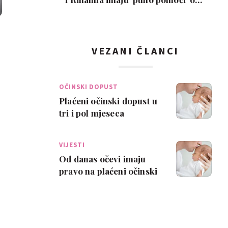
djece: 'Znam…
VEZANI ČLANCI
OČINSKI DOPUST
Plaćeni očinski dopust u
tri i pol mjeseca
iskoristilo je gotovo
6000 očeva! Ev…
VIJESTI
Od danas očevi imaju
pravo na plaćeni očinski
dopust u trajanju od 10,
odnosno …