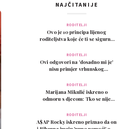
NAJČITANIJE
RODITELJI
Ovo je 10 principa lijenog
roditeljstva koje će ti se sigurno
svidjeti
RODITELJI
Ovi odgovori na 'dosadno mi je'
nisu primjer vrhunskog
roditeljstva, ali su zab…
RODITELJI
Marijana Mikulić iskreno o
odmoru s djecom: Tko se nije
poželio razvesti, pobje…
RODITELJI
A$AP Rocky iskreno priznao da on
i Rihanna imaju 'puno pomoći' oko