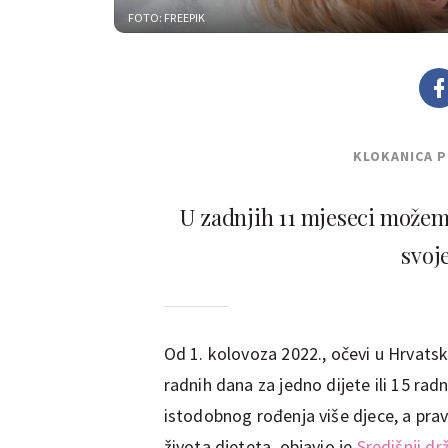
FOTO: FREEPIK
KLOKANICA 
U zadnjih 11 mjeseci možemo
svoj
Od 1. kolovoza 2022., očevi u Hrvatsk
radnih dana za jedno dijete ili 15 radn
istodobnog rođenja više djece, a pra
života djeteta, objavio je
Središnji d