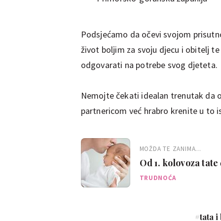
Podsjećamo da očevi svojom prisutnošću
život boljim za svoju djecu i obitelj 
odgovarati na potrebe svog djeteta.
Nemojte čekati idealan trenutak da os
partnericom već hrabro krenite u to i
MOŽDA TE ZANIMA...
Od 1. kolovoza tate 
punu plaću. Evo det
TRUDNOĆA
#
tata i