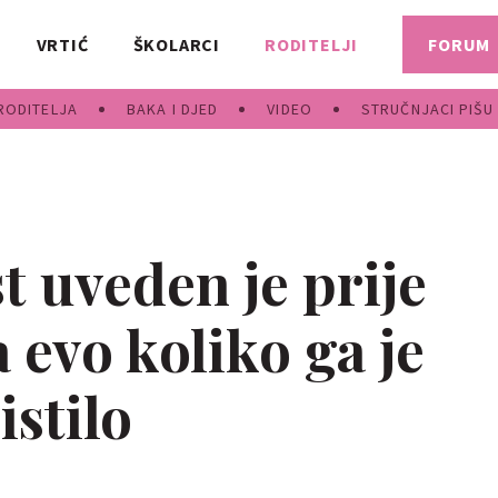
VRTIĆ
ŠKOLARCI
RODITELJI
FORUM
RODITELJA
BAKA I DJED
VIDEO
STRUČNJACI PIŠU
t uveden je prije
 evo koliko ga je
istilo