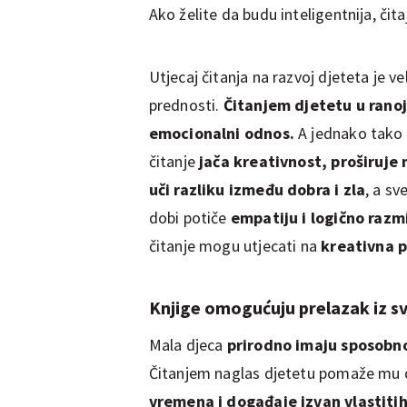
Ako želite da budu inteligentnija, čita
Utjecaj čitanja na razvoj djeteta je v
prednosti.
Čitanjem djetetu u ranoj
emocionalni odnos.
A jednako tako va
čitanje
jača kreativnost, proširuje 
uči razliku između dobra i zla
, a sv
dobi potiče
empatiju i logično razm
čitanje mogu utjecati na
kreativna 
Knjige omogućuju prelazak iz sv
Mala djeca
prirodno imaju sposobnos
Čitanjem naglas djetetu pomaže mu
vremena i događaje izvan vlastiti