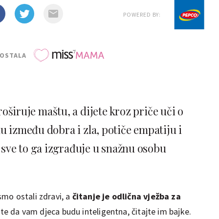
POWERED BY:
POSTALA
roširuje maštu, a dijete kroz priče uči o
ku između dobra i zla, potiče empatiju i
a sve to ga izgrađuje u snažnu osobu
mo ostali zdravi, a
čitanje je odlična vježba za
lite da vam djeca budu inteligentna, čitajte im bajke.