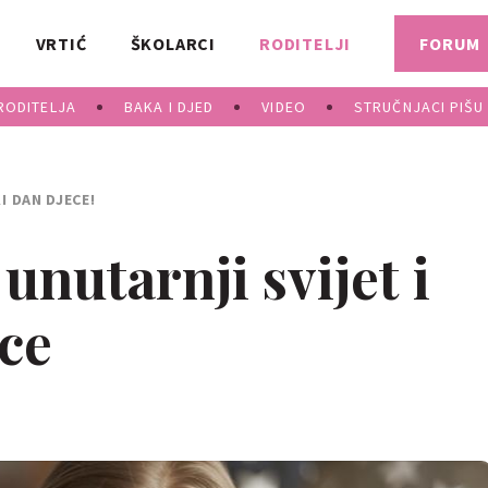
VRTIĆ
ŠKOLARCI
RODITELJI
FORUM
RODITELJA
BAKA I DJED
VIDEO
STRUČNJACI PIŠU
I DAN DJECE!
unutarnji svijet i
ce