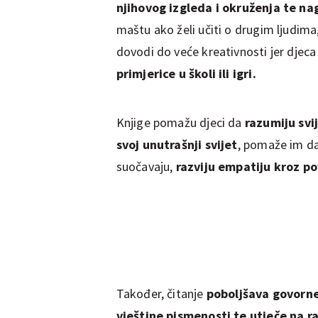
njihovog izgleda i okruženja te nag
maštu ako želi učiti o drugim ljudi
dovodi do veće kreativnosti jer djec
primjerice u školi ili igri.
Knjige pomažu djeci da
razumiju svi
svoj unutrašnji svijet
, pomaže im d
suočavaju,
razviju empatiju kroz po
Također, čitanje
poboljšava govorne 
vještine pismenosti te utječe na r