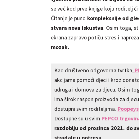
se već kod prve knjige koju roditelj či
Čitanje je puno
kompleksnije od gled
stvara nova iskustva
. Osim toga, st
ekrana zapravo potiču stres i naprez
mozak.
Kao društveno odgovorna tvrtka,
P
akcijama pomoći djeci i kroz donato
udruga i domova za djecu. Osim to
ima širok raspon proizvoda za djecu 
dostupni svim roditeljima.
Poopeys
Dostupne su u svim
PEPCO trgovi
razdoblju od prosinca 2021. do s
stradale u potresu.