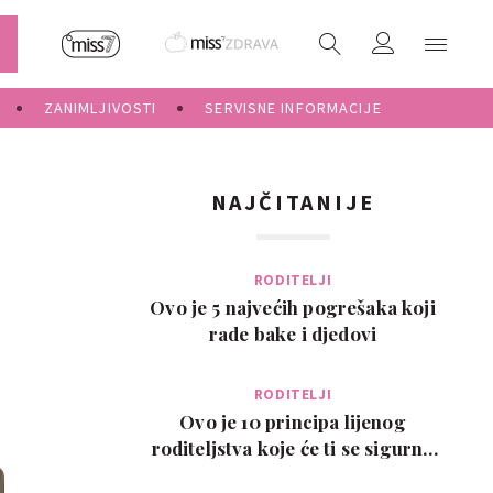
ZANIMLJIVOSTI
SERVISNE INFORMACIJE
NAJČITANIJE
RODITELJI
Ovo je 5 najvećih pogrešaka koji
rade bake i djedovi
RODITELJI
Ovo je 10 principa lijenog
roditeljstva koje će ti se sigurno
svidjeti