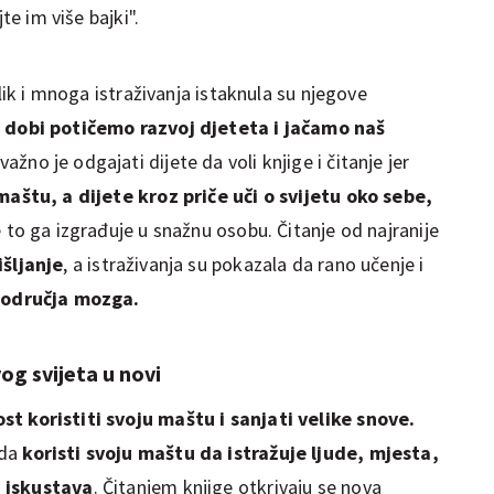
jte im više bajki".
elik i mnoga istraživanja istaknula su njegove
 dobi potičemo razvoj djeteta i jačamo naš
žno je odgajati dijete da voli knjige i čitanje jer
maštu, a dijete kroz priče uči o svijetu oko sebe,
e to ga izgrađuje u snažnu osobu. Čitanje od najranije
išljanje
, a istraživanja su pokazala da rano učenje i
područja mozga.
og svijeta u novi
t koristiti svoju maštu i sanjati velike snove.
 da
koristi svoju maštu da istražuje ljude, mjesta,
h iskustava
. Čitanjem knjige otkrivaju se nova