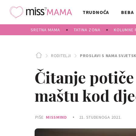
TRUDNOĆA
BEBA
SRETNA MAMA
TATINA ZONA
KOLUMNE 
RODITELJI
PROSLAVI S NAMA SVJETSK
Čitanje potiče 
maštu kod dje
PIŠE
MISSMIND
21. STUDENOGA 2021.