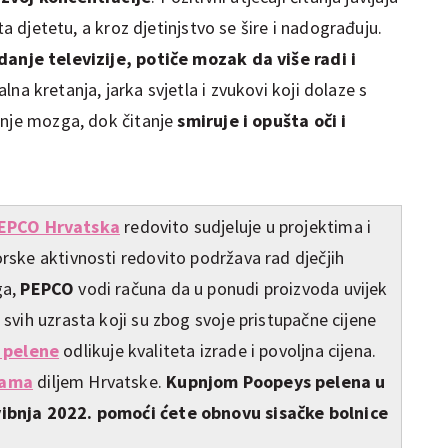
ta djetetu, a kroz djetinjstvo se šire i nadograđuju.
anje televizije, potiče mozak da više radi i
alna kretanja, jarka svjetla i zvukovi koji dolaze s
anje mozga, dok čitanje
smiruje i opušta oči i
EPCO Hrvatska
redovito sudjeluje u projektima i
rske aktivnosti redovito podržava rad dječjih
ga,
PEPCO
vodi računa da u ponudi proizvoda uvijek
svih uzrasta koji su zbog svoje pristupačne cijene
 pelene
odlikuje kvaliteta izrade i povoljna cijena.
nama
diljem Hrvatske.
Kupnjom Poopeys pelena u
vibnja 2022. pomoći ćete obnovu sisačke bolnice