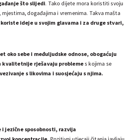
ađanje što slijedi
. Tako dijete mora koristiti svoju
ma, mjestima, događajima i vremenima. Takva mašta
a
koriste ideje u svojim glavama i za druge stvari,
jet oko sebe i međuljudske odnose, obogaćuju
a
kvalitetnije rješavaju probleme
s kojima se
vezivanje s likovima i suosjećaju s njima.
i jezične sposobnosti, razvija
azvoj koncentracije
. Pozitivni utjecaji čitanja javljaju