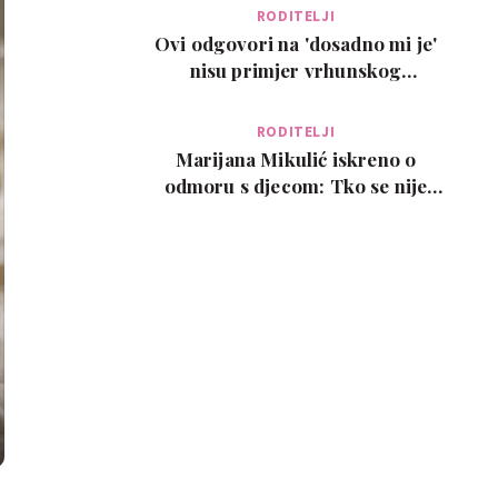
RODITELJI
Ovi odgovori na 'dosadno mi je'
nisu primjer vrhunskog
roditeljstva, ali su zab…
RODITELJI
Marijana Mikulić iskreno o
odmoru s djecom: Tko se nije
poželio razvesti, pobje…