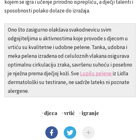
kojem se igra i učenje prirodno isprepliću, a dječji talenti i
sposobnosti polako dolaze do izražaja.
Ono što zasigurno olakšava svakodnevicu svim
odgojiteljima u aktivnostima koje provode s djecom u
vrtiću su kvalitetne i udobne pelene. Tanka, udobna i
meka pelena izrađena od celuloznih vlakana osigurava
optimalnu cirkulaciju zraka, savršenu suhoću i posebno
je nježna prema dječjoj koži. Sve
Lupilu pelene
iz Lidla
dermatološki su testirane, ne sadrže lateks ni poznate
alergene.
#
djeca
#
vrtić
#
igranje