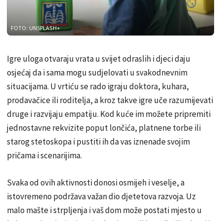
FOTO: UNSPLASH+
Igre uloga otvaraju vrata u svijet odraslih i djeci daju
osjećaj da i sama mogu sudjelovati u svakodnevnim
situacijama. U vrtiću se rado igraju doktora, kuhara,
prodavačice ili roditelja, a kroz takve igre uče razumijevati
druge i razvijaju empatiju. Kod kuće im možete pripremiti
jednostavne rekvizite poput lončića, platnene torbe ili
starog stetoskopa i pustiti ih da vas iznenade svojim
pričama i scenarijima.
Svaka od ovih aktivnosti donosi osmijeh i veselje, a
istovremeno podržava važan dio djetetova razvoja. Uz
malo mašte i strpljenja i vaš dom može postati mjesto u