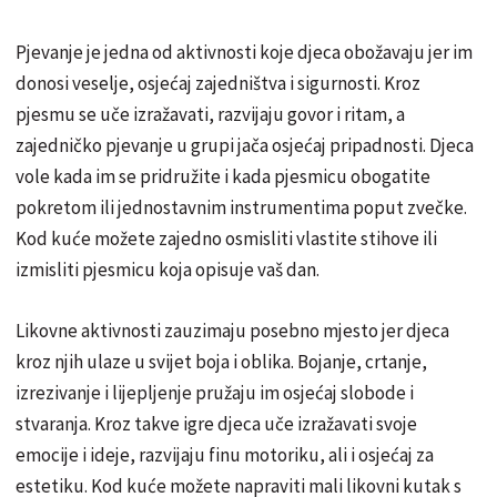
Pjevanje je jedna od aktivnosti koje djeca obožavaju jer im
donosi veselje, osjećaj zajedništva i sigurnosti. Kroz
pjesmu se uče izražavati, razvijaju govor i ritam, a
zajedničko pjevanje u grupi jača osjećaj pripadnosti. Djeca
vole kada im se pridružite i kada pjesmicu obogatite
pokretom ili jednostavnim instrumentima poput zvečke.
Kod kuće možete zajedno osmisliti vlastite stihove ili
izmisliti pjesmicu koja opisuje vaš dan.
Likovne aktivnosti zauzimaju posebno mjesto jer djeca
kroz njih ulaze u svijet boja i oblika. Bojanje, crtanje,
izrezivanje i lijepljenje pružaju im osjećaj slobode i
stvaranja. Kroz takve igre djeca uče izražavati svoje
emocije i ideje, razvijaju finu motoriku, ali i osjećaj za
estetiku. Kod kuće možete napraviti mali likovni kutak s