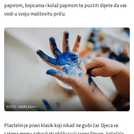
papirom, bojicama i kolaž papirom te pustiti dijete da vas
vodi u svoju maštovitu priču.
FOTO: UNSPLASH+
Plastelin je pravi klasik koji nikad ne gubi čar. Djeca se
satima mogu zabavljati oblikujući razne figure, kolačiće,