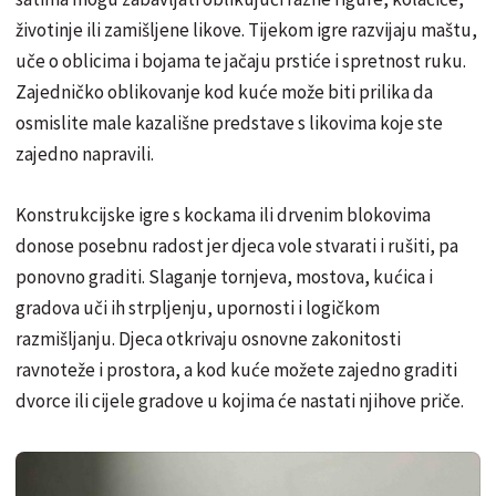
životinje ili zamišljene likove. Tijekom igre razvijaju maštu,
uče o oblicima i bojama te jačaju prstiće i spretnost ruku.
Zajedničko oblikovanje kod kuće može biti prilika da
osmislite male kazališne predstave s likovima koje ste
zajedno napravili.
Konstrukcijske igre s kockama ili drvenim blokovima
donose posebnu radost jer djeca vole stvarati i rušiti, pa
ponovno graditi. Slaganje tornjeva, mostova, kućica i
gradova uči ih strpljenju, upornosti i logičkom
razmišljanju. Djeca otkrivaju osnovne zakonitosti
ravnoteže i prostora, a kod kuće možete zajedno graditi
dvorce ili cijele gradove u kojima će nastati njihove priče.