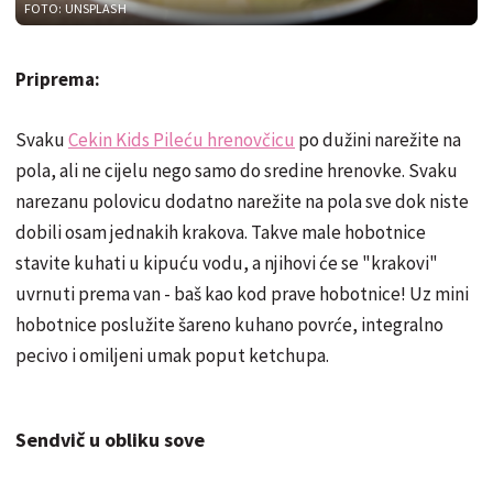
FOTO: UNSPLASH
Priprema:
Svaku
Cekin Kids Pileću hrenovčicu
po dužini narežite na
pola, ali ne cijelu nego samo do sredine hrenovke. Svaku
narezanu polovicu dodatno narežite na pola sve dok niste
dobili osam jednakih krakova. Takve male hobotnice
stavite kuhati u kipuću vodu, a njihovi će se "krakovi"
uvrnuti prema van - baš kao kod prave hobotnice! Uz mini
hobotnice poslužite šareno kuhano povrće, integralno
pecivo i omiljeni umak poput ketchupa.
Sendvič u obliku sove