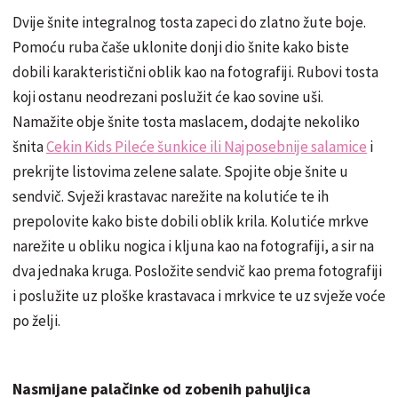
Dvije šnite integralnog tosta zapeci do zlatno žute boje.
Pomoću ruba čaše uklonite donji dio šnite kako biste
dobili karakteristični oblik kao na fotografiji. Rubovi tosta
koji ostanu neodrezani poslužit će kao sovine uši.
Namažite obje šnite tosta maslacem, dodajte nekoliko
šnita
Cekin Kids Pileće šunkice ili Najposebnije salamice
i
prekrijte listovima zelene salate. Spojite obje šnite u
sendvič. Svježi krastavac narežite na kolutiće te ih
prepolovite kako biste dobili oblik krila. Kolutiće mrkve
narežite u obliku nogica i kljuna kao na fotografiji, a sir na
dva jednaka kruga. Posložite sendvič kao prema fotografiji
i poslužite uz ploške krastavaca i mrkvice te uz svježe voće
po želji.
Nasmijane palačinke od zobenih pahuljica