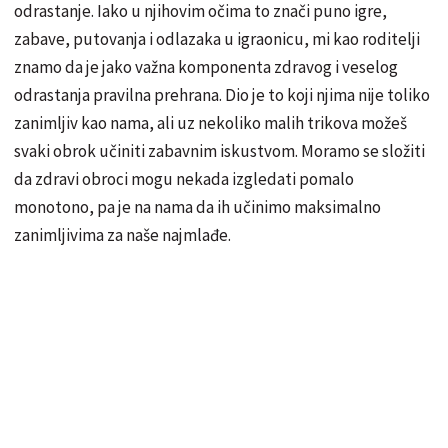
odrastanje. Iako u njihovim očima to znači puno igre,
zabave, putovanja i odlazaka u igraonicu, mi kao roditelji
znamo da je jako važna komponenta zdravog i veselog
odrastanja pravilna prehrana. Dio je to koji njima nije toliko
zanimljiv kao nama, ali uz nekoliko malih trikova možeš
svaki obrok učiniti zabavnim iskustvom. Moramo se složiti
da zdravi obroci mogu nekada izgledati pomalo
monotono, pa je na nama da ih učinimo maksimalno
zanimljivima za naše najmlađe.