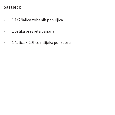
Sastojci:
1 1/2 šalica zobenih pahuljica
1 velika prezrela banana
1 šalica + 2 žlice mlijeka po izboru