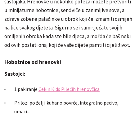
sastojaka. Hrenovke u nekoliko poteza možete pretvoriti
u minijaturne hobotnice, sendviče u zanimljive sove, a
zdrave zobene palačinke u obrok koji će izmamiti osmijeh
na lice svakog djeteta. Sigurno se i sami sjećate svojih
omiljenih obroka kada ste bile djeca, a možda će baš neki
od ovih postati onaj koji će vaše dijete pamtiti cijeli život.
Hobotnice od hrenovki
Sastojci:
1 pakiranje
Cekin Kids Pilećih hrenovčica
Prilozi po želji: kuhano povrće, integralno pecivo,
umaci...