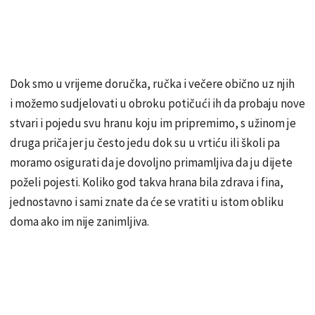
Dok smo u vrijeme doručka, ručka i večere obično uz njih
i možemo sudjelovati u obroku potičući ih da probaju nove
stvari i pojedu svu hranu koju im pripremimo, s užinom je
druga priča jer ju često jedu dok su u vrtiću ili školi pa
moramo osigurati da je dovoljno primamljiva da ju dijete
poželi pojesti. Koliko god takva hrana bila zdrava i fina,
jednostavno i sami znate da će se vratiti u istom obliku
doma ako im nije zanimljiva.