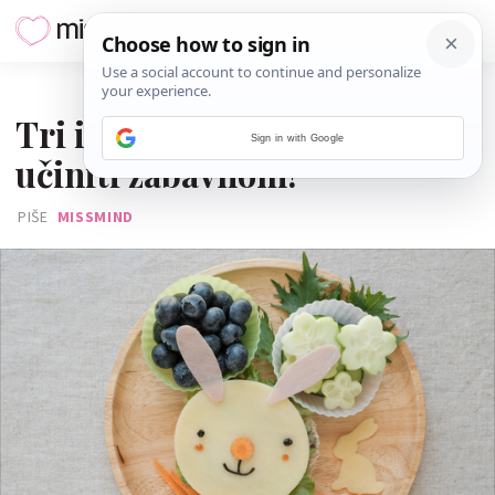
04. OŽUJKA 2024.
Tri ideje kako zdravu užinu
Sign in with Google
učiniti zabavnom!
PIŠE
MISSMIND