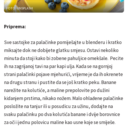
FOTO: UNSPLASH
Priprema:
Sve sastojke za palačinke pomiješajte u blenderu i kratko
miksajte dok ne dobijete glatku smjesu. Ostavi nekoliko
minuta da stoji kako bi zobene pahuljice omekšale. Pecite
ih na zagrijanoj tavi na par kapi ulja. Kada se na gornjoj
strani palačinki pojave mjehurići, vrijeme je da ih okrenete
na drugu stranu i pustite da se još kratko peku. Banane
narežite na kolutiće, a maline prepolovite po dužini
kidanjem prstima, nikako nožem. Malo ohlađene palačinke
posložite na tanjur ili u posudicu za užinu, dodajte na
svaku palačinku po dva kolutića banane i dvije borovnice
za oči i jednu polovicu maline kao usne koje se smiješe.