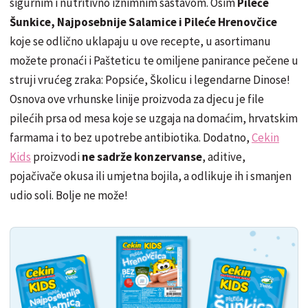
sigurnim i nutritivno iznimnim sastavom. Osim
Pileće
Šunkice, Najposebnije Salamice i Pileće Hrenovčice
koje se odlično uklapaju u ove recepte, u asortimanu
možete pronaći i Pašteticu te omiljene panirance pečene u
struji vrućeg zraka: Popsiće, Školicu i legendarne Dinose!
Osnova ove vrhunske linije proizvoda za djecu je file
pilećih prsa od mesa koje se uzgaja na domaćim, hrvatskim
farmama i to bez upotrebe antibiotika. Dodatno,
Cekin
Kids
proizvodi
ne sadrže konzervanse
, aditive,
pojačivače okusa ili umjetna bojila, a odlikuje ih i smanjen
udio soli. Bolje ne može!