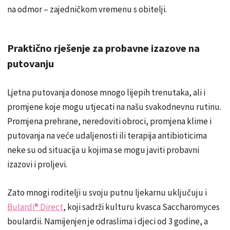
na odmor – zajedničkom vremenu s obitelji.
Praktično rješenje za probavne izazove na
putovanju
Ljetna putovanja donose mnogo lijepih trenutaka, ali i
promjene koje mogu utjecati na našu svakodnevnu rutinu.
Promjena prehrane, neredoviti obroci, promjena klime i
putovanja na veće udaljenosti ili terapija antibioticima
neke su od situacija u kojima se mogu javiti probavni
izazovi i proljevi.
Zato mnogi roditelji u svoju putnu ljekarnu uključuju i
Bulardi® Direct
, koji sadrži kulturu kvasca Saccharomyces
boulardii. Namijenjen je odraslima i djeci od 3 godine, a