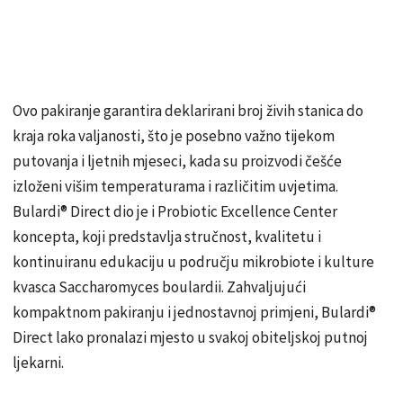
Ovo pakiranje garantira deklarirani broj živih stanica do
kraja roka valjanosti, što je posebno važno tijekom
putovanja i ljetnih mjeseci, kada su proizvodi češće
izloženi višim temperaturama i različitim uvjetima.
Bulardi® Direct dio je i Probiotic Excellence Center
koncepta, koji predstavlja stručnost, kvalitetu i
kontinuiranu edukaciju u području mikrobiote i kulture
kvasca Saccharomyces boulardii. Zahvaljujući
kompaktnom pakiranju i jednostavnoj primjeni, Bulardi®
Direct lako pronalazi mjesto u svakoj obiteljskoj putnoj
ljekarni.