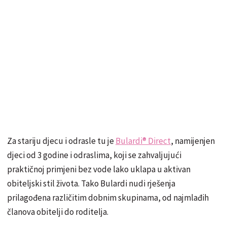
Za stariju djecu i odrasle tu je
Bulardi® Direct
, namijenjen
djeci od 3 godine i odraslima, koji se zahvaljujući
praktičnoj primjeni bez vode lako uklapa u aktivan
obiteljski stil života. Tako Bulardi nudi rješenja
prilagođena različitim dobnim skupinama, od najmlađih
članova obitelji do roditelja.