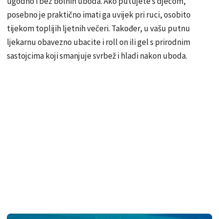
ugodno i bez bolnih uboda. Ako putujete s djecom,
posebno je praktično imati ga uvijek pri ruci, osobito
tijekom toplijih ljetnih večeri. Također, u vašu putnu
ljekarnu obavezno ubacite i roll on ili gel s prirodnim
sastojcima koji smanjuje svrbež i hladi nakon uboda.