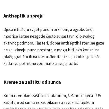
Antiseptik u spreju
Djeca istražuju svijet punom brzinom, a ogrebotine,
modrice i sitne nezgode često su sastavni dio svakog
aktivnog odmora. Flasteri, dobar antiseptik i sterilne gaze
ne zauzimaju puno prostora, a mogu biti jako korisni na
plaži, igralištu ili na izletu. Roditelji znaju koliko je lakše
kada sve potrebno već imate u svojoj torbi.
Kreme za zaštitu od sunca
Krema s visokim zaštitnim faktorom, šeširić i odjeća s UV
zaštitom od sunca nezaobilazni su saveznici tijekom