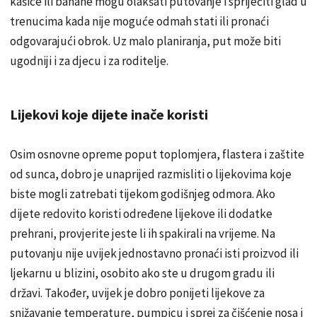
kašice ili banane mogu olakšati putovanje i spriječiti glad u
trenucima kada nije moguće odmah stati ili pronaći
odgovarajući obrok. Uz malo planiranja, put može biti
ugodniji i za djecu i za roditelje.
Lijekovi koje dijete inače koristi
Osim osnovne opreme poput toplomjera, flastera i zaštite
od sunca, dobro je unaprijed razmisliti o lijekovima koje
biste mogli zatrebati tijekom godišnjeg odmora. Ako
dijete redovito koristi određene lijekove ili dodatke
prehrani, provjerite jeste li ih spakirali na vrijeme. Na
putovanju nije uvijek jednostavno pronaći isti proizvod ili
ljekarnu u blizini, osobito ako ste u drugom gradu ili
državi. Također, uvijek je dobro ponijeti lijekove za
snižavanje temperature, pumpicu i sprej za čišćenje nosa i