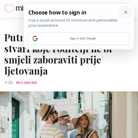
08. SRPNJA 2026.
Putna ljekarna za djecu: 7
Sign in with Google
stvari koje roditelji ne bi
smjeli zaboraviti prije
ljetovanja
PIŠE
MISSMIND