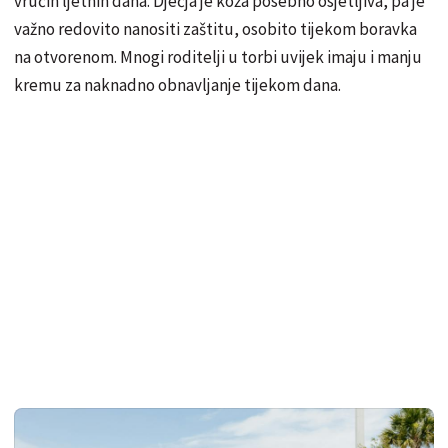
vrućih ljetnih dana. Dječja je koža posebno osjetljiva, pa je
važno redovito nanositi zaštitu, osobito tijekom boravka
na otvorenom. Mnogi roditelji u torbi uvijek imaju i manju
kremu za naknadno obnavljanje tijekom dana.