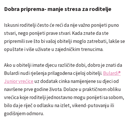
Dobra priprema- manje stresa za roditelje
Iskusni roditelji često će reći da nije važno ponijeti puno
stvari, nego ponijeti prave stvari. Kada znate da ste
pripremili sve što bi vašoj obitelji moglo zatrebati, lakše se
opuštate i više uživate u zajedničkim trenucima.
Ako u obitelji imate djecu različite dobi, dobro je znati da
Bulardi nudi rješenja prilagođena cijeloj obitelji.
Bulardi®
Junior vrećice
uz dodatak cinka namijenjene su djeci od
navršene prve godine života. Dolaze u praktičnom obliku
vrećica koje roditelji jednostavno mogu ponijeti sa sobom,
bilo da je riječ o odlasku na izlet, vikend-putovanju ili
godišnjem odmoru.