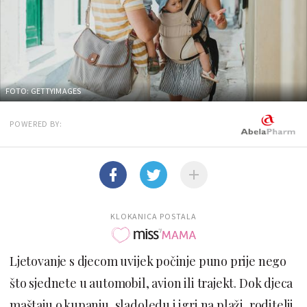
FOTO: GETTYIMAGES
POWERED BY:
KLOKANICA POSTALA
Ljetovanje s djecom uvijek počinje puno prije nego
što sjednete u automobil, avion ili trajekt. Dok djeca
maštaju o kupanju, sladoledu i igri na plaži, roditelji