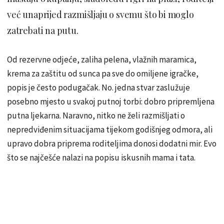
već unaprijed razmišljaju o svemu što bi moglo
zatrebati na putu.
Od rezervne odjeće, zaliha pelena, vlažnih maramica,
krema za zaštitu od sunca pa sve do omiljene igračke,
popis je često podugačak. No. jedna stvar zaslužuje
posebno mjesto u svakoj putnoj torbi: dobro pripremljena
putna ljekarna. Naravno, nitko ne želi razmišljati o
nepredviđenim situacijama tijekom godišnjeg odmora, ali
upravo dobra priprema roditeljima donosi dodatni mir. Evo
što se najčešće nalazi na popisu iskusnih mama i tata.