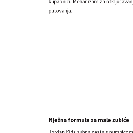
kupaonici. Mehanizam za otključavanje
putovanja.
Nježna formula za male zubiće
Jordan Kids zubna pasta s pumpicom s