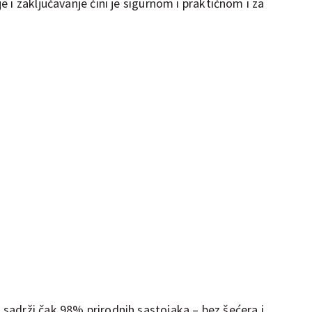
 i zaključavanje čini je sigurnom i praktičnom i za
adrži čak 98% prirodnih sastojaka – bez šećera i