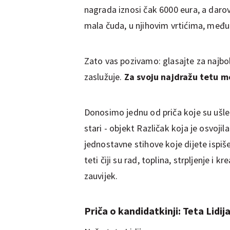
nagrada iznosi čak 6000 eura, a daro
mala čuda, u njihovim vrtićima, među
Zato vas pozivamo: glasajte za najbol
zaslužuje.
Za svoju najdražu tetu m
Donosimo jednu od priča koje su ušle u 
stari - objekt Različak koja je osvoji
jednostavne stihove koje dijete ispi
teti čiji su rad, toplina, strpljenje i 
zauvijek.
Priča o kandidatkinji: Teta Lidij