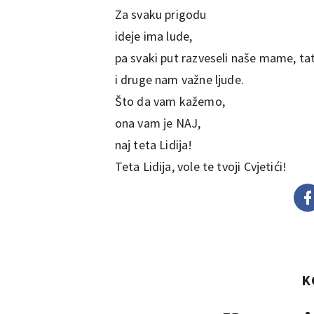
Za svaku prigodu
ideje ima lude,
pa svaki put razveseli naše mame, ta
i druge nam važne ljude.
Što da vam kažemo,
ona vam je NAJ,
naj teta Lidija!
Teta Lidija, vole te tvoji Cvjetići!
K