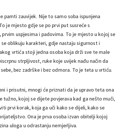
te pamti zauvijek. Nije to samo soba ispunjena
o je mjesto gdje se po prvi put susreće s
, prvim uspjesima i padovima. To je mjesto u kojoj se
 se oblikuju karakteri, gdje nastaju sigurnost i
svakog vrtića stoji jedna osoba koja drži sve te male
scrpnu strpljivost, ruke koje uvijek nađu način da
i sebe, bez zadrške i bez odmora. To je teta u vrtiću.
ćeni i prisutni, mnogi će priznati da je upravo teta ona
te tužno, kojoj se dijete povjerava kad ga nešto muči,
ti prvi korak, koja ga uči kako se dijeli, kako se
rijateljstvo. Ona je prva osoba izvan obitelji kojoj
ezina uloga u odrastanju nemjerljiva.