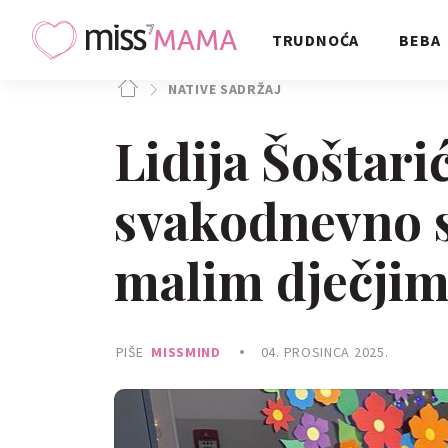
TRUDNOĆA
BEBA
NATIVE SADRŽAJ
Lidija Šoštari
svakodnevno s
malim dječjim
PIŠE
MISSMIND
04. PROSINCA 2025.