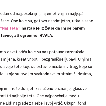
an od najposebnijih, najemotivnijih i najljepših
te žene. One koje su, gotovo neprimjetno, utkale sebe
 “Naj teta”
nastao je iz želje da im se barem
stavno, ali ogromno: HVALA.
i smo devet priča koje su nas potpuno razoružale
smijeha, kreativnosti i bezgranične ljubavi. U njima
uju svoje tete koje su ostavile neizbrisiv trag, koje su
alo i koje su, svojim svakodnevnim sitnim čudesima,
ji im može donijeti zasluženo priznanje, glasove
irati tri najbolje tete. One najposebnije među
ne Lidl nagrade za sebe i svoj vrtić. Ukupni fond