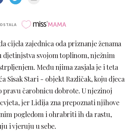
POSTALA
e da cijela zajednica oda priznanje ženama
 djetinjstva svojom toplinom, nježnim
strpljenjem. Među njima zasjala je i teta
ća Sisak Stari - objekt Različak, koju djeca
kao pravu čarobnicu dobrote. U njezinoj
cvjeta, jer Lidija zna prepoznati njihove
dnim pogledom i ohrabriti ih da rastu,
uju i vjeruju u sebe.