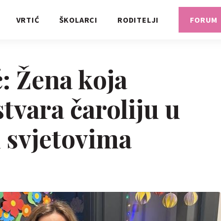
VRTIĆ
ŠKOLARCI
RODITELJI
FORUM
ć: Žena koja
tvara čaroliju u
 svjetovima