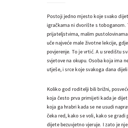
Postoji jedno mjesto koje svako dije
igračkama ni dvorište s toboganom. T
prijateljstvima, malim pustolovinama
uče najveće male životne lekcije, gdje
povjerenje. To je vrtić. A u središtu 
svjetove na okupu. Osoba koja ima nei
utješe, i srce koje svakoga dana dijel
Koliko god roditelji bili brižni, posve
koja često prva primijeti kada je dije
koja ga hrabri kada se ne usudi napravi
čeka red, kako se voli, kako se gradi p
dijete bezuvjetno vjeruje. I zato je nj