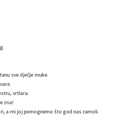
g.
tanu sve dječje muke.
tvara
stru, vrtlara.
e zna!
i, a mi joj pomognemo što god nas zamoli.