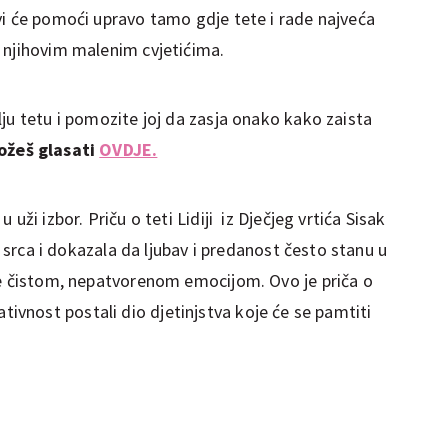
vi će pomoći upravo tamo gdje tete i rade najveća
 njihovim malenim cvjetićima.
ju tetu i pomozite joj da zasja onako kako zaista
ožeš glasati
OVDJE.
uži izbor. Priču o teti Lidiji iz Dječjeg vrtića Sisak
la srca i dokazala da ljubav i predanost često stanu u
še čistom, nepatvorenom emocijom. Ovo je priča o
kreativnost postali dio djetinjstva koje će se pamtiti
a