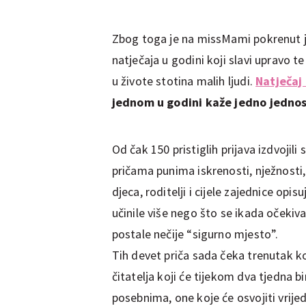
Zbog toga je na missMami pokrenut jed
natječaja u godini koji slavi upravo 
u živote stotina malih ljudi.
Natječaj
jednom u godini kaže jedno jedno
Od čak 150 pristiglih prijava izdvojil
pričama punima iskrenosti, nježnosti, 
djeca, roditelji i cijele zajednice opis
učinile više nego što se ikada očekiv
postale nečije “sigurno mjesto”.
Tih devet priča sada čeka trenutak ko
čitatelja koji će tijekom dva tjedna b
posebnima, one koje će osvojiti vrijed