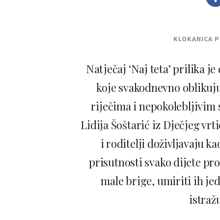
KLOKANICA 
Natječaj ‘Naj teta’ prilika j
koje svakodnevno oblikuju
riječima i nepokolebljivim 
Lidija Šoštarić iz Dječjeg vrti
i roditelji doživljavaju 
prisutnosti svako dijete pro
male brige, umiriti ih je
istraž