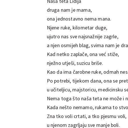
Naša teta Lidija
druga nam je mama,
ona jednostavno nema mana.
Njene ruke, kilometar duge,
ujutro nas sve najsnažnije zagrle,
a njen osmijeh blag, svima nam je dra
Kad netko zaplače, ona već stiže,
nježno utješi, suzicu briše.
Kao da ima čarobne ruke, odmah nes
Po potrebi, tijekom dana, ona se pre
u učiteljicu, majstoricu, medicinsku se
Nema toga što naša teta ne može i n
Kada nešto nemamo, rukama to stvor
Zna tko voli crtati, a tko pjesmu voli,
u njenom zagrljaju sve manje boli.