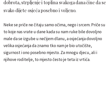
dobrota, strpljenje i toplina svakoga dana čine da se
svako dijete osjeća posebno i voljeno.
Neke se priče ne čitaju samo očima, nego i srcem. Priče su
to koje nas vrate u dane kada su nam ruke bile dovoljno
male da se izgube u nečijem dlanu, a osjećanja dovoljno
velika osjećanja da znamo tko nam je bio utočište,
sigurnost i ono posebno mjesto. Za mnogu djecu, ali i
njihove roditelje, to mjesto često je teta iz vrtića.