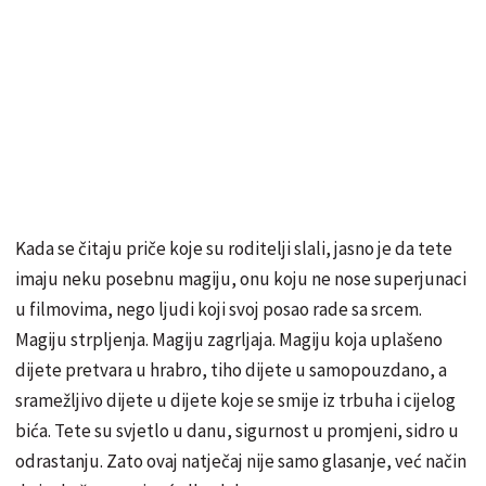
Kada se čitaju priče koje su roditelji slali, jasno je da tete
imaju neku posebnu magiju, onu koju ne nose superjunaci
u filmovima, nego ljudi koji svoj posao rade sa srcem.
Magiju strpljenja. Magiju zagrljaja. Magiju koja uplašeno
dijete pretvara u hrabro, tiho dijete u samopouzdano, a
sramežljivo dijete u dijete koje se smije iz trbuha i cijelog
bića. Tete su svjetlo u danu, sigurnost u promjeni, sidro u
odrastanju. Zato ovaj natječaj nije samo glasanje, već način