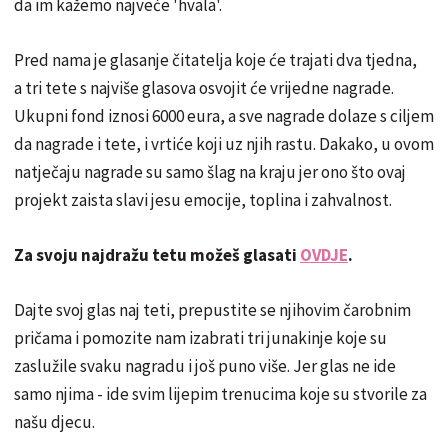
da im kažemo najveće 'hvala'.
Pred nama je glasanje čitatelja koje će trajati dva tjedna,
a tri tete s najviše glasova osvojit će vrijedne nagrade.
Ukupni fond iznosi 6000 eura, a sve nagrade dolaze s ciljem
da nagrade i tete, i vrtiće koji uz njih rastu. Dakako, u ovom
natječaju nagrade su samo šlag na kraju jer ono što ovaj
projekt zaista slavi jesu emocije, toplina i zahvalnost.
Za svoju najdražu tetu možeš glasati
OVDJE
.
Dajte svoj glas naj teti, prepustite se njihovim čarobnim
pričama i pomozite nam izabrati tri junakinje koje su
zaslužile svaku nagradu i još puno više. Jer glas ne ide
samo njima - ide svim lijepim trenucima koje su stvorile za
našu djecu.