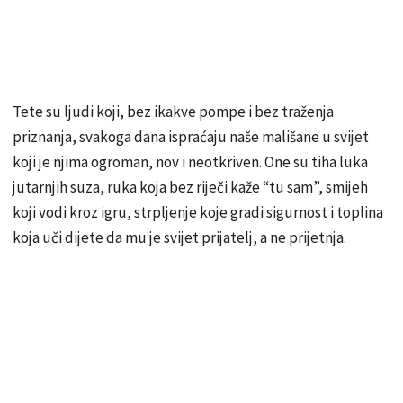
Tete su ljudi koji, bez ikakve pompe i bez traženja
priznanja, svakoga dana ispraćaju naše mališane u svijet
koji je njima ogroman, nov i neotkriven. One su tiha luka
jutarnjih suza, ruka koja bez riječi kaže “tu sam”, smijeh
koji vodi kroz igru, strpljenje koje gradi sigurnost i toplina
koja uči dijete da mu je svijet prijatelj, a ne prijetnja.