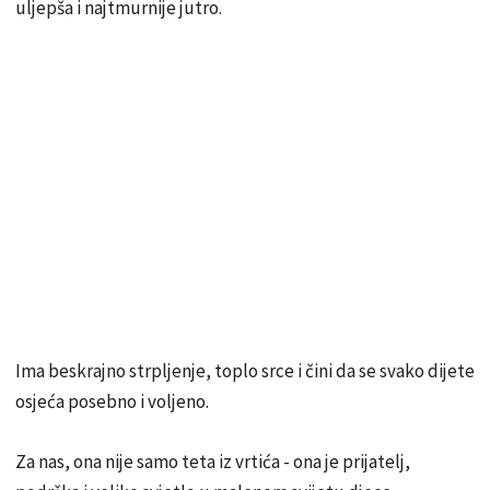
uljepša i najtmurnije jutro.
Ima beskrajno strpljenje, toplo srce i čini da se svako dijete
osjeća posebno i voljeno.
Za nas, ona nije samo teta iz vrtića - ona je prijatelj,