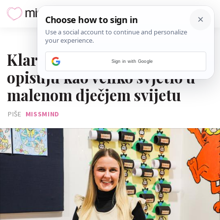
04. PROSINCA 2025.
Klara Cerovac: Žena koju
Sign in with Google
opisuju kao veliko svjetlo u
malenom dječjem svijetu
PIŠE
MISSMIND