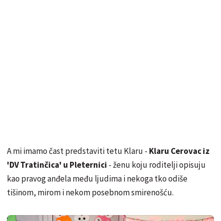
A mi imamo čast predstaviti tetu Klaru -
Klaru Cerovac iz
'DV Tratinčica' u Pleternici
- ženu koju roditelji opisuju
kao pravog anđela među ljudima i nekoga tko odiše
tišinom, mirom i nekom posebnom smirenošću.