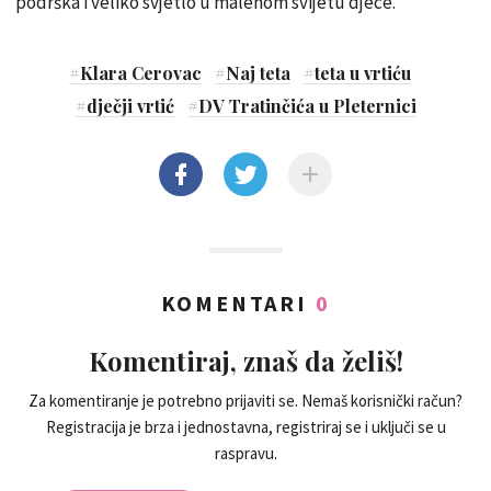
podrška i veliko svjetlo u malenom svijetu djece.
#
Klara Cerovac
#
Naj teta
#
teta u vrtiću
#
dječji vrtić
#
DV Tratinčića u Pleternici
KOMENTARI
0
Komentiraj, znaš da želiš!
Za komentiranje je potrebno prijaviti se. Nemaš korisnički račun?
Registracija je brza i jednostavna, registriraj se i uključi se u
raspravu.