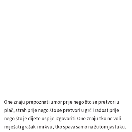
One znaju prepoznati umor prije nego što se pretvori u
plač, strah prije nego što se pretvori u grč i radost prije
nego što je dijete uspije izgovoriti. One znaju tko ne voli
miješati grašak i mrkvu, tko spava samo na žutom jastuku,