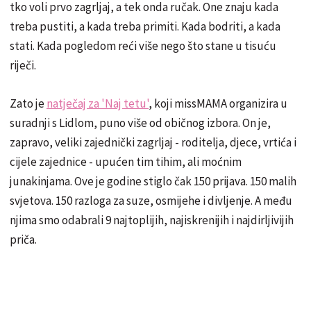
tko voli prvo zagrljaj, a tek onda ručak. One znaju kada
treba pustiti, a kada treba primiti. Kada bodriti, a kada
stati. Kada pogledom reći više nego što stane u tisuću
riječi.
Zato je
natječaj za 'Naj tetu'
, koji missMAMA organizira u
suradnji s Lidlom, puno više od običnog izbora. On je,
zapravo, veliki zajednički zagrljaj - roditelja, djece, vrtića i
cijele zajednice - upućen tim tihim, ali moćnim
junakinjama. Ove je godine stiglo čak 150 prijava. 150 malih
svjetova. 150 razloga za suze, osmijehe i divljenje. A među
njima smo odabrali 9 najtoplijih, najiskrenijih i najdirljivijih
priča.