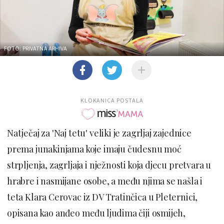
FOTO: PRIVATNA ARHIVA
KLOKANICA POSTALA
Natječaj za 'Naj tetu' veliki je zagrljaj zajednice
prema junakinjama koje imaju čudesnu moć
strpljenja, zagrljaja i nježnosti koja djecu pretvara u
hrabre i nasmijane osobe, a među njima se našla i
teta Klara Cerovac iz DV Tratinčica u Pleternici,
opisana kao anđeo među ljudima čiji osmijeh,