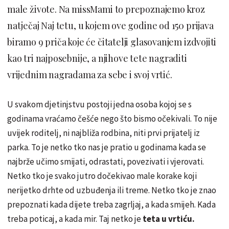
male živote. Na missMami to prepoznajemo kroz
natječaj Naj tetu, u kojem ove godine od 150 prijava
biramo 9 priča koje će čitatelji glasovanjem izdvojiti
kao tri najposebnije, a njihove tete nagraditi
vrijednim nagradama za sebe i svoj vrtić.
U svakom djetinjstvu postoji jedna osoba kojoj se s
godinama vraćamo češće nego što bismo očekivali. To nije
uvijek roditelj, ni najbliža rodbina, niti prvi prijatelj iz
parka. To je netko tko nas je pratio u godinama kada se
najbrže učimo smijati, odrastati, povezivati i vjerovati.
Netko tko je svako jutro dočekivao male korake koji
nerijetko drhte od uzbuđenja ili treme. Netko tko je znao
prepoznati kada dijete treba zagrljaj, a kada smijeh. Kada
treba poticaj, a kada mir. Taj netko je
teta u vrtiću.