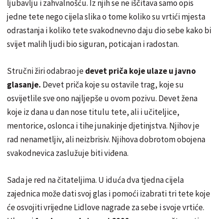
ljubavlju i zahvalnošću. Iz njih se ne iščitava samo opis
jedne tete nego cijela slika o tome koliko su vrtići mjesta
odrastanja i koliko tete svakodnevno daju dio sebe kako bi
svijet malih ljudi bio siguran, poticajan i radostan.
Stručni žiri odabrao je
devet priča koje ulaze u javno
glasanje.
Devet priča koje su ostavile trag, koje su
osvijetlile sve ono najljepše u ovom pozivu. Devet žena
koje iz dana u dan nose titulu tete, ali i učiteljice,
mentorice, oslonca i tihe junakinje djetinjstva. Njihov je
rad nenametljiv, ali neizbrisiv. Njihova dobrotom obojena
svakodnevica zaslužuje biti viđena.
Sada je red na čitateljima. U iduća dva tjedna cijela
zajednica može dati svoj glas i pomoći izabrati tri tete koje
će osvojiti vrijedne Lidlove nagrade za sebe i svoje vrtiće.