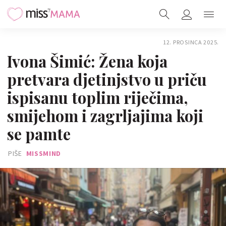
12. PROSINCA 2025.
Ivona Šimić: Žena koja
pretvara djetinjstvo u priču
ispisanu toplim riječima,
smijehom i zagrljajima koji
se pamte
PIŠE
MISSMIND