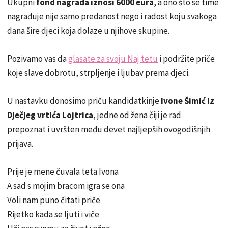
Ukupni
fond nagrada iznosi 6000 eura
, a ono što se time
nagrađuje nije samo predanost nego i radost koju svakoga
dana šire djeci koja dolaze u njihove skupine.
Pozivamo vas da
glasate za svoju Naj tetu
i podržite priče
koje slave dobrotu, strpljenje i ljubav prema djeci.
U nastavku donosimo priču kandidatkinje
Ivone Šimić iz
Dječjeg vrtića Lojtrica
, jedne od žena čiji je rad
prepoznat i uvršten među devet najljepših ovogodišnjih
prijava.
Prije je mene čuvala teta Ivona
A sad s mojim bracom igra se ona
Voli nam puno čitati priče
Rijetko kada se ljuti i viče