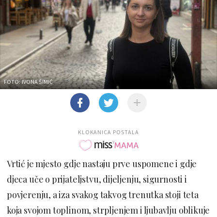
FOTO: IVONA ŠIMIĆ
KLOKANICA POSTALA
Vrtić je mjesto gdje nastaju prve uspomene i gdje
djeca uče o prijateljstvu, dijeljenju, sigurnosti i
povjerenju, a iza svakog takvog trenutka stoji teta
koja svojom toplinom, strpljenjem i ljubavlju oblikuje