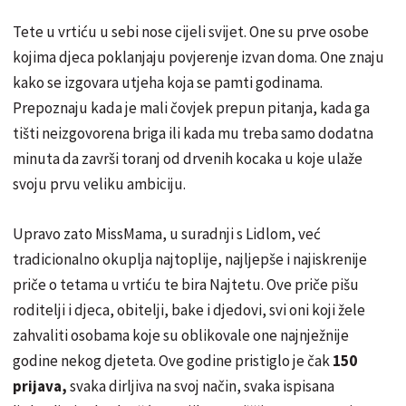
Tete u vrtiću u sebi nose cijeli svijet. One su prve osobe
kojima djeca poklanjaju povjerenje izvan doma. One znaju
kako se izgovara utjeha koja se pamti godinama.
Prepoznaju kada je mali čovjek prepun pitanja, kada ga
tišti neizgovorena briga ili kada mu treba samo dodatna
minuta da završi toranj od drvenih kocaka u koje ulaže
svoju prvu veliku ambiciju.
Upravo zato MissMama, u suradnji s Lidlom, već
tradicionalno okuplja najtoplije, najljepše i najiskrenije
priče o tetama u vrtiću te bira Najtetu. Ove priče pišu
roditelji i djeca, obitelji, bake i djedovi, svi oni koji žele
zahvaliti osobama koje su oblikovale one najnježnije
godine nekog djeteta. Ove godine pristiglo je čak
150
prijava,
svaka dirljiva na svoj način, svaka ispisana