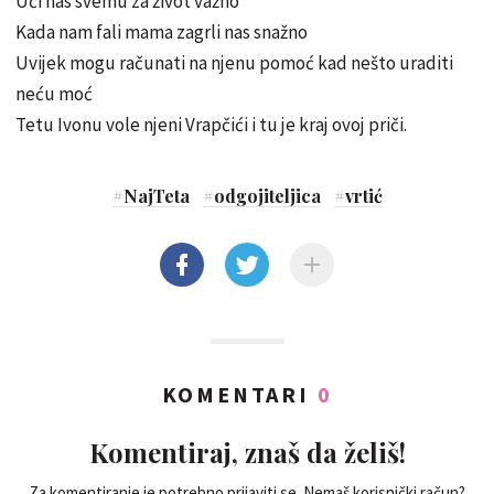
Uči nas svemu za život važno
Kada nam fali mama zagrli nas snažno
Uvijek mogu računati na njenu pomoć kad nešto uraditi
neću moć
Tetu Ivonu vole njeni Vrapčići i tu je kraj ovoj priči.
#
NajTeta
#
odgojiteljica
#
vrtić
KOMENTARI
0
Komentiraj, znaš da želiš!
Za komentiranje je potrebno prijaviti se. Nemaš korisnički račun?