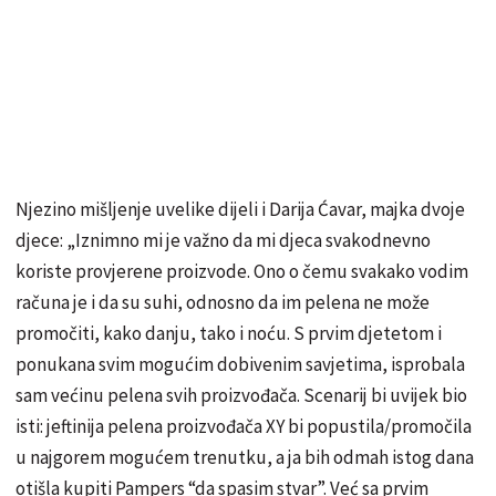
Njezino mišljenje uvelike dijeli i Darija Ćavar, majka dvoje
djece: „Iznimno mi je važno da mi djeca svakodnevno
koriste provjerene proizvode. Ono o čemu svakako vodim
računa je i da su suhi, odnosno da im pelena ne može
promočiti, kako danju, tako i noću. S prvim djetetom i
ponukana svim mogućim dobivenim savjetima, isprobala
sam većinu pelena svih proizvođača. Scenarij bi uvijek bio
isti: jeftinija pelena proizvođača XY bi popustila/promočila
u najgorem mogućem trenutku, a ja bih odmah istog dana
otišla kupiti Pampers “da spasim stvar”. Već sa prvim