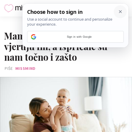
12. PROSINCA 2023.
Mame obožavaju ove pelene i
Sign in with Google
vjeruju im, a ispričale su
nam točno i zašto
PIŠE
MISSMIND