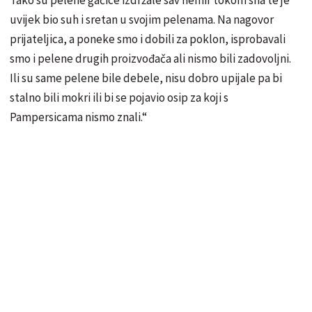
Tako su pelene gaćice izdržale sav nemir tokom sna te je
uvijek bio suh i sretan u svojim pelenama. Na nagovor
prijateljica, a poneke smo i dobili za poklon, isprobavali
smo i pelene drugih proizvođača ali nismo bili zadovoljni.
Ili su same pelene bile debele, nisu dobro upijale pa bi
stalno bili mokri ili bi se pojavio osip za koji s
Pampersicama nismo znali.“