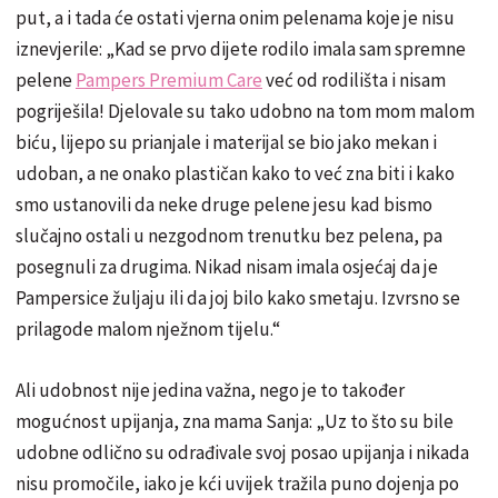
put, a i tada će ostati vjerna onim pelenama koje je nisu
iznevjerile: „Kad se prvo dijete rodilo imala sam spremne
pelene
Pampers Premium Care
već od rodilišta i nisam
pogriješila! Djelovale su tako udobno na tom mom malom
biću, lijepo su prianjale i materijal se bio jako mekan i
udoban, a ne onako plastičan kako to već zna biti i kako
smo ustanovili da neke druge pelene jesu kad bismo
slučajno ostali u nezgodnom trenutku bez pelena, pa
posegnuli za drugima. Nikad nisam imala osjećaj da je
Pampersice žuljaju ili da joj bilo kako smetaju. Izvrsno se
prilagode malom nježnom tijelu.“
Ali udobnost nije jedina važna, nego je to također
mogućnost upijanja, zna mama Sanja: „Uz to što su bile
udobne odlično su odrađivale svoj posao upijanja i nikada
nisu promočile, iako je kći uvijek tražila puno dojenja po