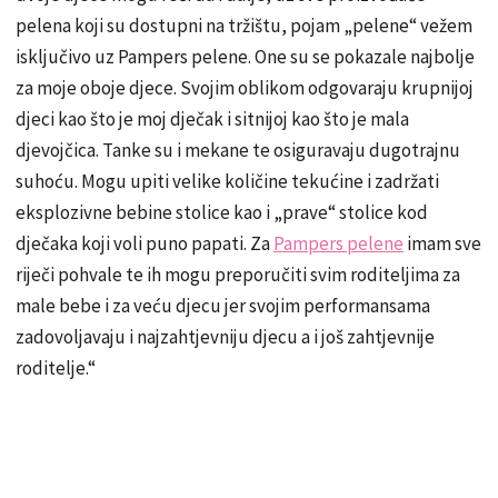
pelena koji su dostupni na tržištu, pojam „pelene“ vežem
isključivo uz Pampers pelene. One su se pokazale najbolje
za moje oboje djece. Svojim oblikom odgovaraju krupnijoj
djeci kao što je moj dječak i sitnijoj kao što je mala
djevojčica. Tanke su i mekane te osiguravaju dugotrajnu
suhoću. Mogu upiti velike količine tekućine i zadržati
eksplozivne bebine stolice kao i „prave“ stolice kod
dječaka koji voli puno papati. Za
Pampers pelene
imam sve
riječi pohvale te ih mogu preporučiti svim roditeljima za
male bebe i za veću djecu jer svojim performansama
zadovoljavaju i najzahtjevniju djecu a i još zahtjevnije
roditelje.“