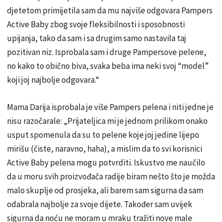
djetetom primijetila sam da mu najviše odgovara Pampers
Active Baby zbog svoje fleksibilnosti i sposobnosti
upijanja, tako da sam i sa drugim samo nastavila taj
pozitivan niz. Isprobala sam i druge Pampersove pelene,
no kako to obično biva, svaka beba ima neki svoj “model”
koji joj najbolje odgovara.“
Mama Darija isprobala je više Pampers pelena i niti jedne je
nisu razočarale: „Prijateljica mi je jednom prilikom onako
usput spomenula da su to pelene koje joj jedine lijepo
mirišu (čiste, naravno, haha), a mislim da to svi korisnici
Active Baby pelena mogu potvrditi. Iskustvo me naučilo
da u moru svih proizvođača radije biram nešto što je možda
malo skuplje od prosjeka, ali barem sam sigurna da sam
odabrala najbolje za svoje dijete. Također sam uvijek
sigurna da noću ne moram u mraku tražiti nove male