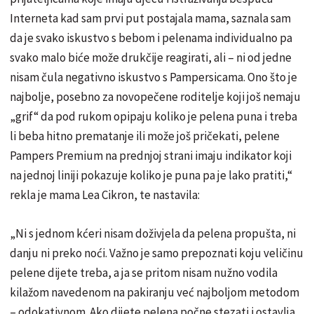
Interneta kad sam prvi put postajala mama, saznala sam
da je svako iskustvo s bebom i pelenama individualno pa
svako malo biće može drukčije reagirati, ali – ni od jedne
nisam čula negativno iskustvo s Pampersicama. Ono što je
najbolje, posebno za novopečene roditelje koji još nemaju
„grif“ da pod rukom opipaju koliko je pelena puna i treba
li beba hitno prematanje ili može još pričekati, pelene
Pampers Premium na prednjoj strani imaju indikator koji
na jednoj liniji pokazuje koliko je puna pa je lako pratiti,“
rekla je mama Lea Cikron, te nastavila:
„Ni s jednom kćeri nisam doživjela da pelena propušta, ni
danju ni preko noći. Važno je samo prepoznati koju veličinu
pelene dijete treba, a ja se pritom nisam nužno vodila
kilažom navedenom na pakiranju već najboljom metodom
– odokativnom. Ako dijete pelena počne stezati i ostavlja