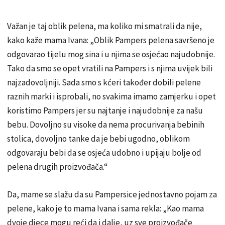
Važan je taj oblik pelena, ma koliko mi smatrali da nije,
kako kaže mama Ivana: „Oblik Pampers pelena savršeno je
odgovarao tijelu mog sina i u njima se osjećao najudobnije.
Tako da smo se opet vratili na Pampers i s njima uvijek bili
najzadovoljniji. Sada smo s kćeri također dobili pelene
raznih marki i isprobali, no svakima imamo zamjerku i opet
koristimo Pampers jer su najtanje i najudobnije za našu
bebu. Dovoljno su visoke da nema procurivanja bebinih
stolica, dovoljno tanke da je bebi ugodno, oblikom
odgovaraju bebi da se osjeća udobno i upijaju bolje od
pelena drugih proizvođača.“
Da, mame se slažu da su Pampersice jednostavno pojam za
pelene, kako je to mama Ivana i sama rekla: „Kao mama
dvoje djece mogu reći da i dalje, uz sve proizvođače