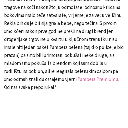
tragove na koži nakon što ju odmotate, odnosno krilca na
bokovima malo teže zatvarate, vrijeme je za veću veličinu.
Rekla bih da je bitnija građa bebe, nego težina. S prvom
smo kćeri nakon prve godine prešli na drugi brend jer
drogerijske trgovine u kvartu u ključnom trenutku nisu
imale niti jedan paket Pampers pelena (taj dio police je bio
prazan) pa smo bili primorani pokušati neke druge, a s
mlađom smo pokušali s brendom koji sam dobila u
rodilištu na poklon, ali je reagirala pelenskim osipom pa
smo odmah znali da ostajemo vjerni
Pampers Premiumu
.
Od nas svaka preporuka!“