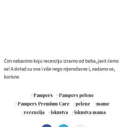
Čim nabavimo koju recenziju izravno od beba, javit ćemo
se! A dotad su ove i više nego mjerodavne i, nadamo se,
korisne.
#
Pampers
#
Pampers pelene
#
Pampers Premium Care
#
pelene
#
mame
#
recenzija
#
iskustva
#
iskustva mama