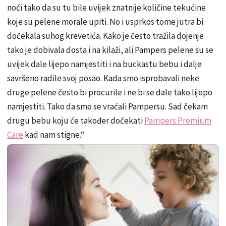
noći tako da su tu bile uvijek znatnije količine tekućine
koje su pelene morale upiti. No i usprkos tome jutra bi
dočekala suhog krevetića. Kako je često tražila dojenje
tako je dobivala dosta i na kilaži, ali Pampers pelene su se
uvijek dale lijepo namjestiti i na buckastu bebu i dalje
savršeno radile svoj posao. Kada smo isprobavali neke
druge pelene često bi procurile i ne bi se dale tako lijepo
namjestiti. Tako da smo se vraćali Pampersu. Sad čekam
drugu bebu koju će također dočekati
Pampers Premium
Care
kad nam stigne.“