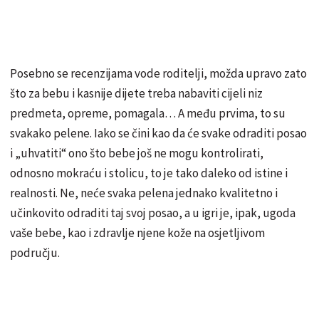
Posebno se recenzijama vode roditelji, možda upravo zato
što za bebu i kasnije dijete treba nabaviti cijeli niz
predmeta, opreme, pomagala… A među prvima, to su
svakako pelene. Iako se čini kao da će svake odraditi posao
i „uhvatiti“ ono što bebe još ne mogu kontrolirati,
odnosno mokraću i stolicu, to je tako daleko od istine i
realnosti. Ne, neće svaka pelena jednako kvalitetno i
učinkovito odraditi taj svoj posao, a u igri je, ipak, ugoda
vaše bebe, kao i zdravlje njene kože na osjetljivom
području.