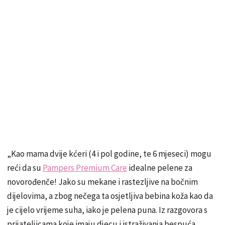
„Kao mama dvije kćeri (4 i pol godine, te 6 mjeseci) mogu
reći da su
Pampers Premium Care
idealne pelene za
novorođenče! Jako su mekane i rastezljive na bočnim
dijelovima, a zbog nečega ta osjetljiva bebina koža kao da
je cijelo vrijeme suha, iako je pelena puna. Iz razgovora s
prijateljicama koje imaju djecu i istraživanja bespuća