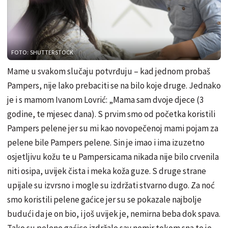
FOTO: SHUTTERSTOCK
Mame u svakom slučaju potvrđuju – kad jednom probaš
Pampers, nije lako prebaciti se na bilo koje druge. Jednako
je i s mamom Ivanom Lovrić: „Mama sam dvoje djece (3
godine, te mjesec dana). S prvim smo od početka koristili
Pampers pelene jer su mi kao novopečenoj mami pojam za
pelene bile Pampers pelene. Sin je imao i ima izuzetno
osjetljivu kožu te u Pampersicama nikada nije bilo crvenila
niti osipa, uvijek čista i meka koža guze. S druge strane
upijale su izvrsno i mogle su izdržati stvarno dugo. Za noć
smo koristili pelene gaćice jer su se pokazale najbolje
budući da je on bio, i još uvijek je, nemirna beba dok spava.