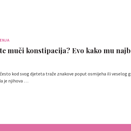
ŠENJA
ete muči konstipacija? Evo kako mu najb
i često kod svog djeteta traže znakove poput osmijeha ili veselog 
da je njihova …