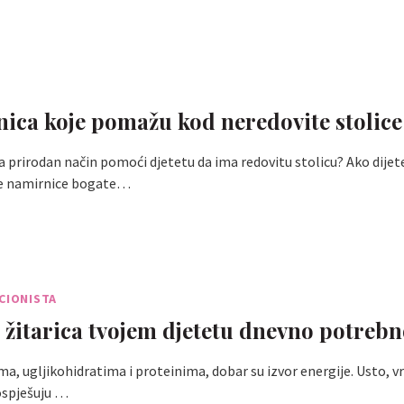
nica koje pomažu kod neredovite stolice
a prirodan način pomoći djetetu da ima redovitu stolicu? Ako dijet
ve namirnice bogate…
CIONISTA
e žitarica tvojem djetetu dnevno potreb
a, ugljikohidratima i proteinima, dobar su izvor energije. Usto, v
pospješuju …