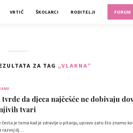
VRTIĆ
ŠKOLARCI
RODITELJI
FORUM
EZULTATA ZA TAG
„VLAKNA”
RANU
i tvrde da djeca najčešće ne dobivaju do
jivih tvari
 česta je tema kad je zdravlje u pitanju, upravo zato što znamo kol
a razvoj dj…