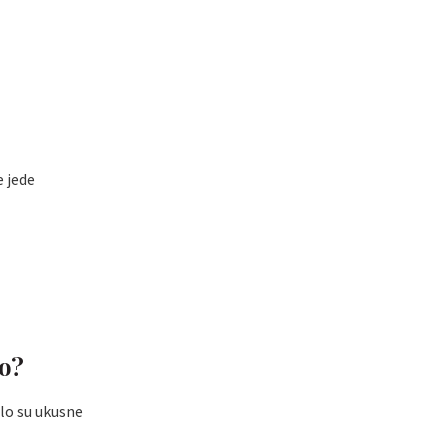
e jede
no?
rlo su ukusne