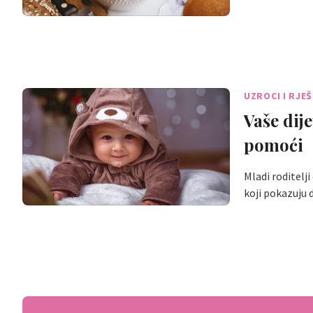
UZROCI I RJE
Vaše dij
pomoći
Mladi roditelj
koji pokazuju 