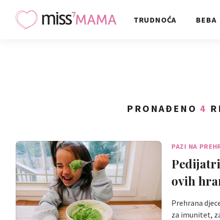
TRUDNOĆA
BEBA
PRONAĐENO
4
R
PAZI NA PREH
Pedijatr
ovih hran
Prehrana djece
za imunitet, z