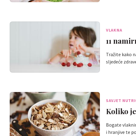
VLAKNA
11 namir
Tražite kako n
sljedeće zdra
SAVJET NUTRI
Koliko j
Bogate vlaknim
i hranjive te 