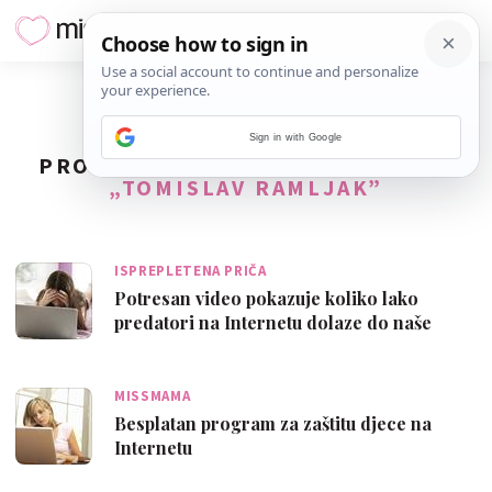
Sign in with Google
PRONAĐENO
2
REZULTATA ZA TAG
„TOMISLAV RAMLJAK”
ISPREPLETENA PRIČA
Potresan video pokazuje koliko lako
predatori na Internetu dolaze do naše
djece
MISSMAMA
Besplatan program za zaštitu djece na
Internetu