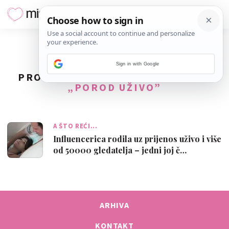
Sign in with Google
PRONAĐENO
1
REZULTATA ZA TAG
„POROD UŽIVO”
A ŠTO REĆI...
Influencerica rodila uz prijenos uživo i više
od 50000 gledatelja – jedni joj č…
ARHIVA
KONTAKT