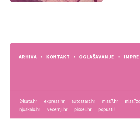
ARHIVA
KONTAKT
OGLAŠAVANJE
IMPR
24sata.hr
express.hr
autostart.hr
miss7.hr
miss7zd
njuskalo.hr
vecernji.hr
pixsell.hr
popusti!