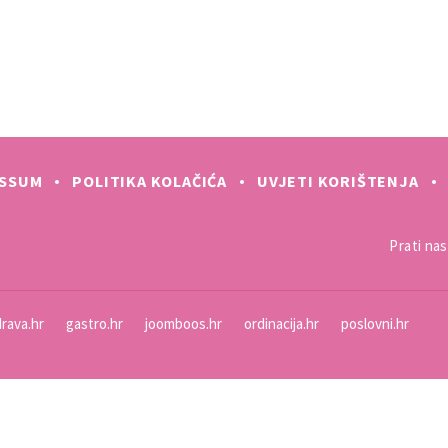
ESSUM
POLITIKA KOLAČIĆA
UVJETI KORIŠTENJA
Prati nas 
rava.hr
gastro.hr
joomboos.hr
ordinacija.hr
poslovni.hr