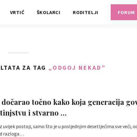
VRTIĆ
ŠKOLARCI
RODITELJI
FORUM
LTATA ZA TAG
„ODGOJ NEKAD”
dočarao točno kako koja generacija gov
tinjstvu i stvarno …
az uvijek postoji, samo što je u posljednjim desetljećima sve veći, 
 od razloga…