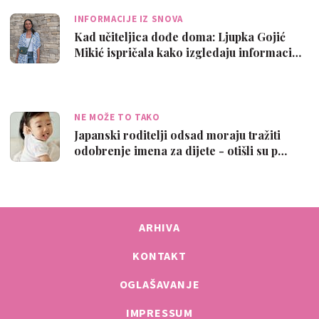
INFORMACIJE IZ SNOVA
Kad učiteljica dođe doma: Ljupka Gojić
Mikić ispričala kako izgledaju informaci…
NE MOŽE TO TAKO
Japanski roditelji odsad moraju tražiti
odobrenje imena za dijete - otišli su p…
ARHIVA
KONTAKT
OGLAŠAVANJE
IMPRESSUM