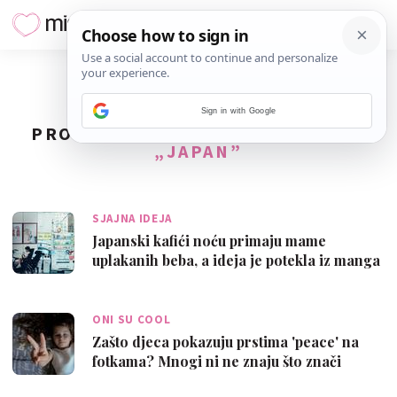
Sign in with Google
PRONAĐENO
4
REZULTATA ZA TAG
„JAPAN”
SJAJNA IDEJA
Japanski kafići noću primaju mame
uplakanih beba, a ideja je potekla iz manga
s…
ONI SU COOL
Zašto djeca pokazuju prstima 'peace' na
fotkama? Mnogi ni ne znaju što znači