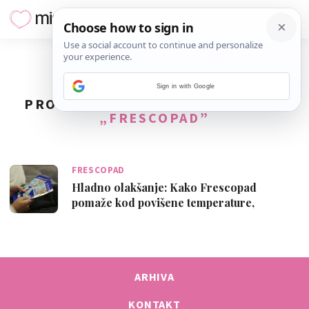
Sign in with Google
PRONAĐENO
1
REZULTATA ZA TAG
„FRESCOPAD”
FRESCOPAD
Hladno olakšanje: Kako Frescopad
pomaže kod povišene temperature,
glavobolje i …
ARHIVA
KONTAKT