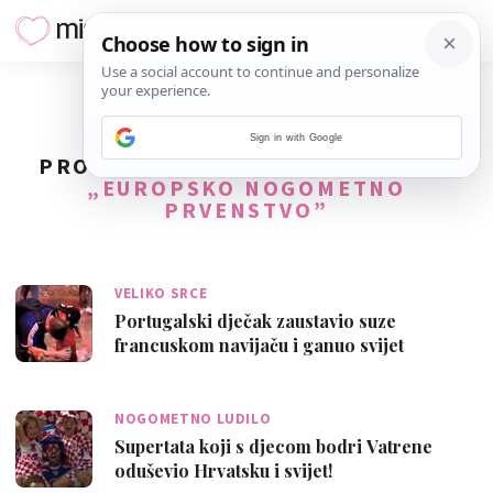
Sign in with Google
PRONAĐENO
2
REZULTATA ZA TAG
„EUROPSKO NOGOMETNO
PRVENSTVO”
VELIKO SRCE
Portugalski dječak zaustavio suze
francuskom navijaču i ganuo svijet
NOGOMETNO LUDILO
Supertata koji s djecom bodri Vatrene
oduševio Hrvatsku i svijet!