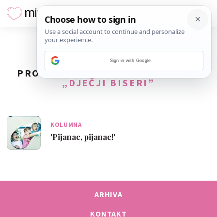
Sign in with Google
PRONAĐENO
1
REZULTATA ZA TAG
„DJEČJI BISERI”
KOLUMNA
'Pijanac, pijanac!'
ARHIVA
KONTAKT