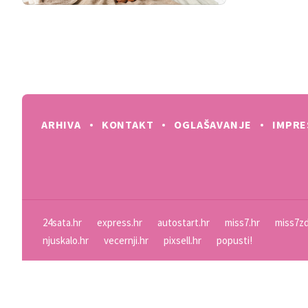
ARHIVA
KONTAKT
OGLAŠAVANJE
IMPR
24sata.hr
express.hr
autostart.hr
miss7.hr
miss7zd
njuskalo.hr
vecernji.hr
pixsell.hr
popusti!