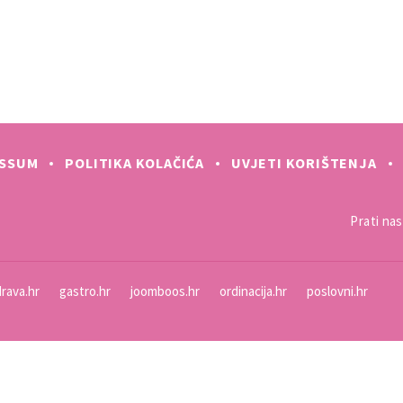
ESSUM
POLITIKA KOLAČIĆA
UVJETI KORIŠTENJA
Prati nas 
rava.hr
gastro.hr
joomboos.hr
ordinacija.hr
poslovni.hr