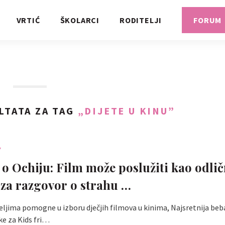
VRTIĆ
ŠKOLARCI
RODITELJI
FORUM
LTATA ZA TAG
„DIJETE U KINU”
Y
o Ochiju: Film može poslužiti kao odli
za razgovor o strahu …
iteljima pomogne u izboru dječjih filmova u kinima, Najsretnija be
e za Kids fri…