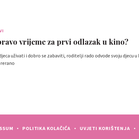
VI
pravo vrijeme za prvi odlazak u kino?
jeca uživati ​​i dobro se zabaviti, roditelji rado odvode svoju djecu u 
prerano
ESSUM
POLITIKA KOLAČIĆA
UVJETI KORIŠTENJA