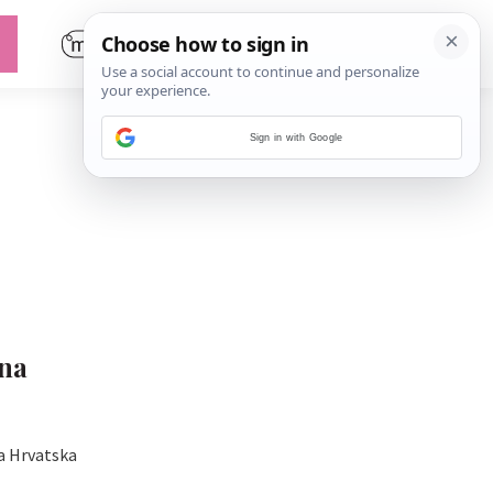
Sign in with Google
čna
ba Hrvatska