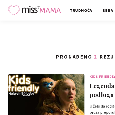
TRUDNOĆA
BEBA
PRONAĐENO
2
REZU
KIDS FRIENDL
Legenda 
podloga 
U želji da rod
pruža preporuk