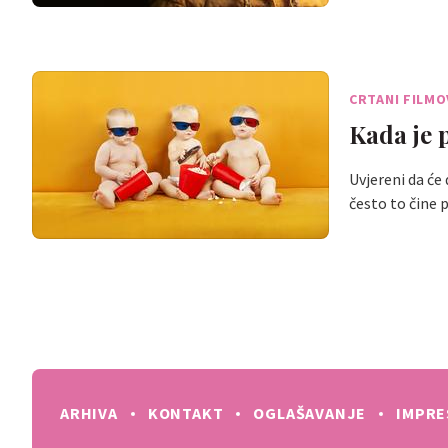
CRTANI FILMO
Kada je 
Uvjereni da će d
često to čine 
ARHIVA
KONTAKT
OGLAŠAVANJE
IMPR