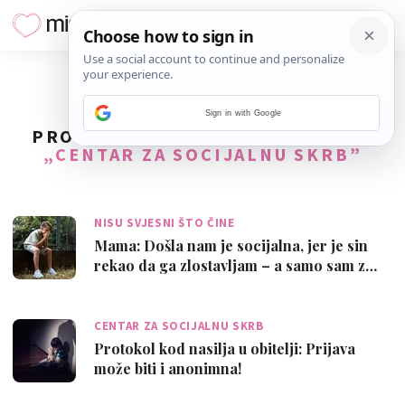
Sign in with Google
PRONAĐENO
2
REZULTATA ZA TAG
„CENTAR ZA SOCIJALNU SKRB”
NISU SVJESNI ŠTO ČINE
Mama: Došla nam je socijalna, jer je sin
rekao da ga zlostavljam – a samo sam z…
CENTAR ZA SOCIJALNU SKRB
Protokol kod nasilja u obitelji: Prijava
može biti i anonimna!