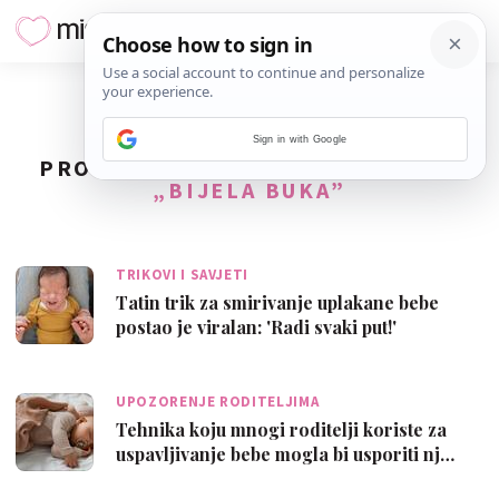
Sign in with Google
PRONAĐENO
2
REZULTATA ZA TAG
„BIJELA BUKA”
TRIKOVI I SAVJETI
Tatin trik za smirivanje uplakane bebe
postao je viralan: 'Radi svaki put!'
UPOZORENJE RODITELJIMA
Tehnika koju mnogi roditelji koriste za
uspavljivanje bebe mogla bi usporiti nj…