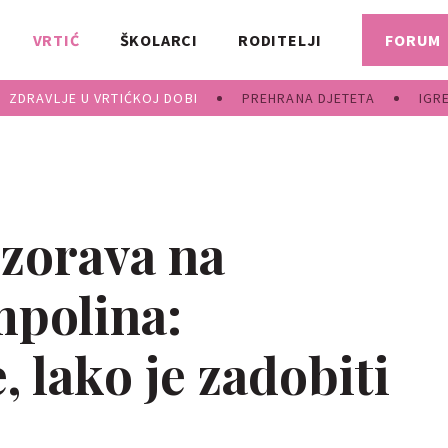
VRTIĆ
ŠKOLARCI
RODITELJI
FORUM
ZDRAVLJE U VRTIĆKOJ DOBI
PREHRANA DJETETA
IGR
zorava na
mpolina:
, lako je zadobiti