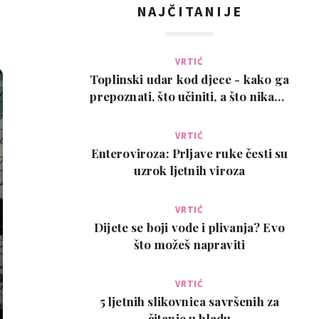
NAJČITANIJE
VRTIĆ
Toplinski udar kod djece - kako ga
prepoznati, što učiniti, a što nikako
ne
VRTIĆ
Enteroviroza: Prljave ruke česti su
uzrok ljetnih viroza
VRTIĆ
Dijete se boji vode i plivanja? Evo
što možeš napraviti
VRTIĆ
5 ljetnih slikovnica savršenih za
čitanje u hladu