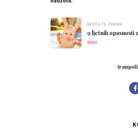
nadzora.
MOŽDA TE ZANIMA...
9 ljetnih opasnosti 
BEBA
#
trampol
K