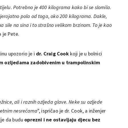
tijelu. Potrebno je 400 kilograma kako bi se slomila.
 vjerojatno pola od toga, oko 200 kilograma. Dakle,
 sile na sina i to strašno velikom brzinom. To je kao
o je Pete.
nu upozorio je i
dr. Craig Cook
koji je u bolnici
škim ozljedama zadobivenim u trampolinskim
ežnice, ali i raznih ozljeda glave. Neke su ozljede
ometnim nesrećama
", ispričao je dr. Cook, a inženjer
lje da budu
oprezni i ne ostavljaju djecu bez