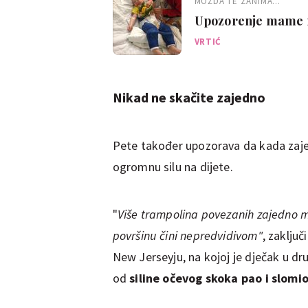
MOŽDA TE ZANIMA...
Upozorenje mame n
VRTIĆ
Nikad ne skačite zajedno
Pete također upozorava da kada zajed
ogromnu silu na dijete.
"
Više trampolina povezanih zajedno mo
površinu čini nepredvidivom"
, zaključ
New Jerseyju, na kojoj je dječak u d
od
siline očevog skoka pao i slomi