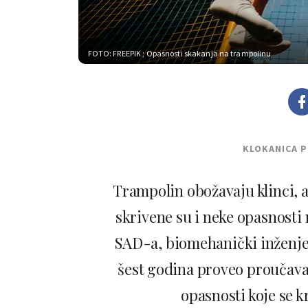
FOTO: FREEPIK
; Opasnosti skakanja na trampolinu
KLOKANICA 
Trampolin obožavaju klinci, a 
skrivene su i neke opasnosti 
SAD-a, biomehanički inženjer 
šest godina proveo proučava
opasnosti koje se 