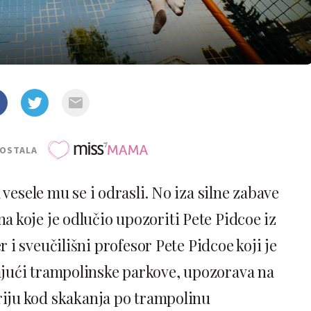
POSTALA
vesele mu se i odrasli. No iza silne zabave
na koje je odlučio upozoriti Pete Pidcoe iz
i sveučilišni profesor Pete Pidcoe koji je
jući trampolinske parkove, upozorava na
kriju kod skakanja po trampolinu