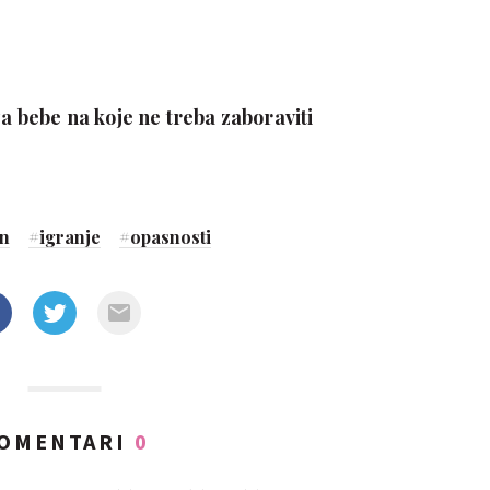
za bebe na koje ne treba zaboraviti
in
#
igranje
#
opasnosti
OMENTARI
0