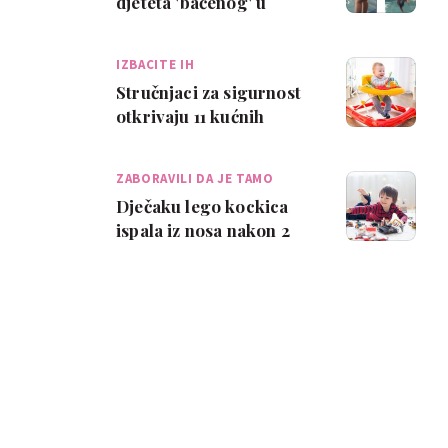
djeteta 'bačenog' u
bazen izazvao je
raspravu o tečajevima …
IZBACITE IH
Stručnjaci za sigurnost
otkrivaju 11 kućnih
predmeta koji su
najopasniji za dij…
ZABORAVILI DA JE TAMO
Dječaku lego kockica
ispala iz nosa nakon 2
godine