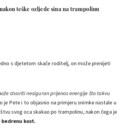
akon teške ozljede sina na trampolinu
no s djetetom skače roditelj, on može prenijeti
že stvoriti nesiguran prijenos energije što takvu
io je Pete i to objasnio na primjeru snimke nastale u
ruštvu svog oca skakao po trampolinu, nakon čega je
o bedrenu kost.