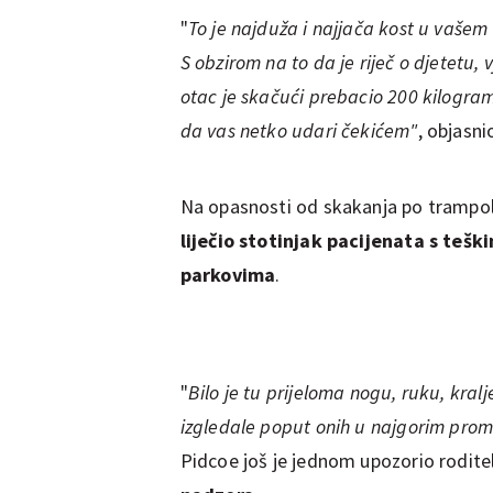
"
To je najduža i najjača kost u vašem 
S obzirom na to da je riječ o djetetu,
otac je skačući prebacio 200 kilograma
da vas netko udari čekićem"
, objasni
Na opasnosti od skakanja po trampoli
liječio stotinjak pacijenata s te
parkovima
.
"
Bilo je tu prijeloma nogu, ruku, kralj
izgledale poput onih u najgorim pr
Pidcoe još je jednom upozorio rodite