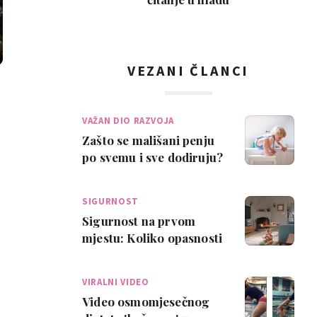
VEZANI ČLANCI
VAŽAN DIO RAZVOJA
Zašto se mališani penju
po svemu i sve dodiruju?
SIGURNOST
Sigurnost na prvom
mjestu: Koliko opasnosti
za bebu vidiš na ovoj
fotografiji?
VIRALNI VIDEO
Video osmomjesečnog