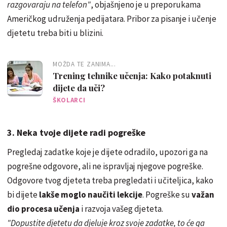
razgovaraju na telefon"
, objašnjeno je u preporukama
Američkog udruženja pedijatara. Pribor za pisanje i učenje
djetetu treba biti u blizini.
MOŽDA TE ZANIMA...
Trening tehnike učenja: Kako potaknuti
dijete da uči?
ŠKOLARCI
3. Neka tvoje dijete radi pogreške
Pregledaj zadatke koje je dijete odradilo, upozori ga na
pogrešne odgovore, ali ne ispravljaj njegove pogreške.
Odgovore tvog djeteta treba pregledati i učiteljica, kako
bi dijete
lakše moglo naučiti lekcije
. Pogreške su
važan
dio procesa učenja
i razvoja vašeg djeteta.
"Dopustite djetetu da djeluje kroz svoje zadatke, to će ga