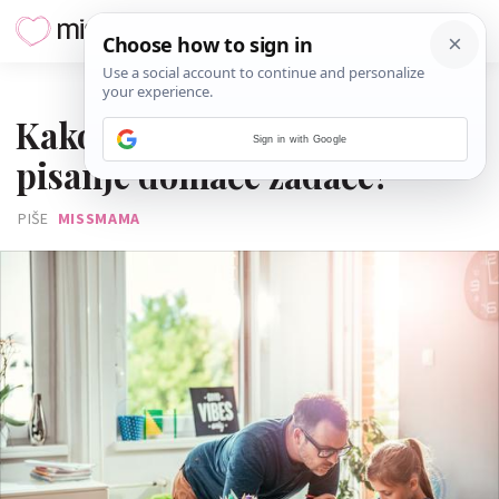
12. STUDENOGA 2018.
Kako djeci olakšati učenje i
Sign in with Google
pisanje domaće zadaće?
PIŠE
MISSMAMA