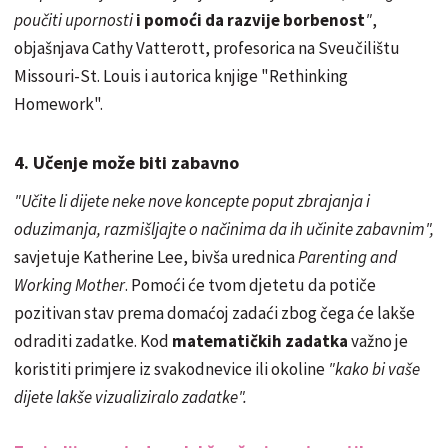
poučiti upornosti
i pomoći da razvije borbenost
"
,
objašnjava Cathy Vatterott, profesorica na Sveučilištu
Missouri-St. Louis i autorica knjige "Rethinking
Homework".
4. Učenje može biti zabavno
"Učite li dijete neke nove koncepte poput zbrajanja i
oduzimanja, razmišljajte o načinima da ih učinite zabavnim",
savjetuje Katherine Lee, bivša urednica
Parenting and
Working Mother
. Pomoći će tvom djetetu da potiče
pozitivan stav prema domaćoj zadaći zbog čega će lakše
odraditi zadatke. Kod
matematičkih zadatka
važno je
koristiti primjere iz svakodnevice ili okoline
"kako bi vaše
dijete lakše vizualiziralo zadatke".