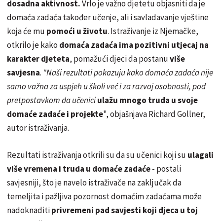
dosadna aktivnost.
Vrlo je važno djetetu objasniti da je
domaća zadaća također učenje, ali i savladavanje vještine
koja će mu
pomoći u životu
. Istraživanje iz Njemačke,
otkrilo je kako
domaća zadaća ima pozitivni utjecaj na
karakter djeteta
, pomažući djeci da postanu
više
savjesna
.
"Naši rezultati pokazuju kako domaća zadaća nije
samo važna za uspjeh u školi već i za razvoj osobnosti, pod
pretpostavkom da učenici
ulažu mnogo truda u svoje
domaće zadaće i projekte
", objašnjava Richard Gollner,
autor istraživanja.
Rezultati istraživanja otkrili su da su učenici koji su
ulagali
više vremena i truda u domaće zadaće
- postali
savjesniji, što je navelo istraživače na zaključak da
temeljita i pažljiva pozornost domaćim zadaćama može
nadoknaditi
privremeni pad savjesti koji djeca u toj