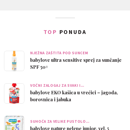
TOP
PONUDA
NJEŽNA ZAŠTITA POD SUNCEM
babylove ultra sensitive sprej za sunčanje
SPF 50+
VOĆNI ZALOGAJ ZA SVAKI I…
babylove EKO kašica u vrećici – jagoda,
borovnica i jabuka
SUHOĆA ZA VELIKE PUSTOLO…
babylove nature pelene junior, vel. 5