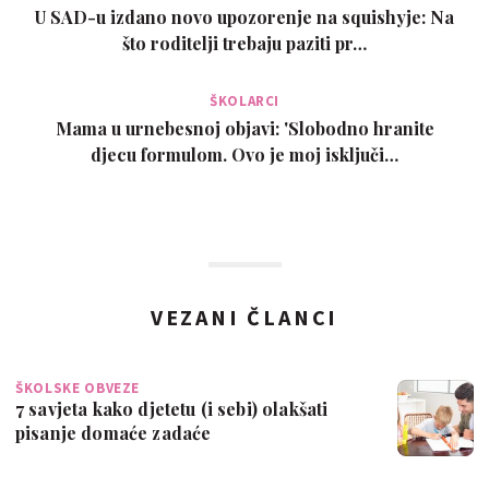
U SAD-u izdano novo upozorenje na squishyje: Na
što roditelji trebaju paziti pr…
ŠKOLARCI
Mama u urnebesnoj objavi: 'Slobodno hranite
djecu formulom. Ovo je moj isključi…
VEZANI ČLANCI
ŠKOLSKE OBVEZE
7 savjeta kako djetetu (i sebi) olakšati
pisanje domaće zadaće