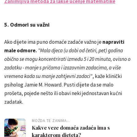
Zanimljiva metoda za lakše učenje matematike
5. Odmori su važni
Ako dijete ima puno domaće zadaće važno je
napraviti
male odmore.
"Mala djeca (u dobi od četiri, pet) godina
obično se mogu koncentrirati između 5 i 20 minuta, ovisno o
zadatku - manje s pričama i izazovnim zadacima, a više
vremena kada su manje zahtjevni zadaci"
, kaže klinički
psiholog Jamie M. Howard. Pusti dijete da se malo
prošeta, pojede nešto ili obavi neki jednostavan kućni
zadatak.
MOŽDA TE ZANIMA...
Kakve veze domaća zadaća ima s
karakterom djeteta?