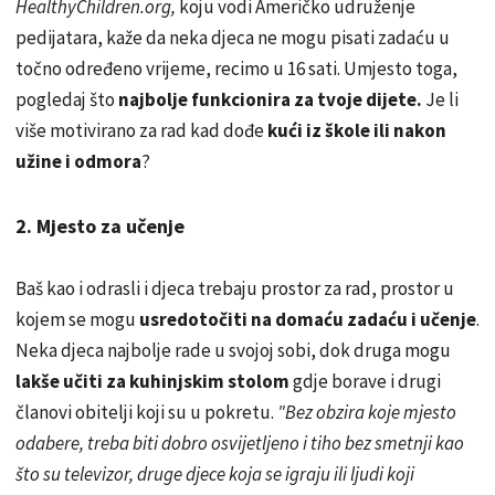
HealthyChildren.org,
koju vodi Američko udruženje
pedijatara, kaže da neka djeca ne mogu pisati zadaću u
točno određeno vrijeme, recimo u 16 sati. Umjesto toga,
pogledaj što
najbolje funkcionira za tvoje dijete.
Je li
više motivirano za rad kad dođe
kući iz škole ili nakon
užine i odmora
?
2. Mjesto za učenje
Baš kao i odrasli i djeca trebaju prostor za rad, prostor u
kojem se mogu
usredotočiti na domaću zadaću i učenje
.
Neka djeca najbolje rade u svojoj sobi, dok druga mogu
lakše učiti za kuhinjskim stolom
gdje borave i drugi
članovi obitelji koji su u pokretu.
"Bez obzira koje mjesto
odabere, treba biti dobro osvijetljeno i tiho bez smetnji kao
što su televizor, druge djece koja se igraju ili ljudi koji