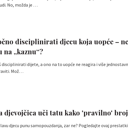
udi. No, možda je …
I
očno disciplinirati djecu koja uopće – n
u na „kaznu“?
disciplinirati dijete, a ono na to uopće ne reagira i više jednostav
raviti. Mož…
 djevojčica uči tatu kako 'pravilno' broj
glavu djecu punu samopouzdanja, zar ne? Pogledajte ovaj preslatki