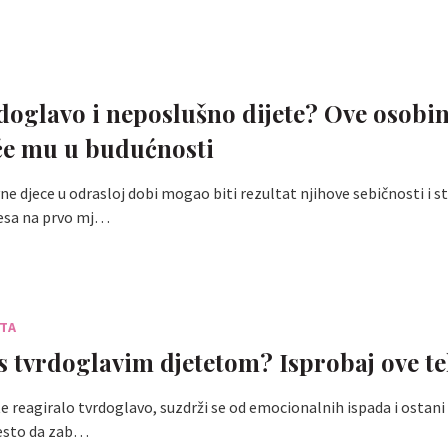
doglavo i neposlušno dijete? Ove osobi
 će mu u budućnosti
e djece u odrasloj dobi mogao biti rezultat njihove sebičnosti i st
resa na prvo mj…
ETA
 s tvrdoglavim djetetom? Isprobaj ove t
te reagiralo tvrdoglavo, suzdrži se od emocionalnih ispada i ostani
jesto da zab…