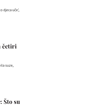
 djeca uče',
 četiri
ila suze,
: Što su