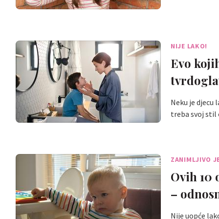
NIJE LAKO!
Evo koji
tvrdogla
Neku je djecu l
treba svoj sti
ZANIMLJIVO J
Ovih 10 o
– odnosn
Nije uopće lak