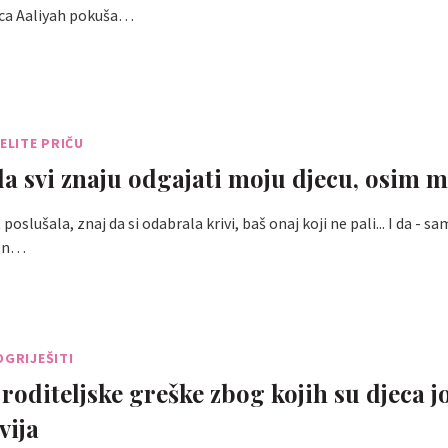
ica Aaliyah pokuša…
JELITE PRIČU
 da svi znaju odgajati moju djecu, osim 
poslušala, znaj da si odabrala krivi, baš onaj koji ne pali... I da - sa
d n…
OGRIJEŠITI
 roditeljske greške zbog kojih su djeca j
vija