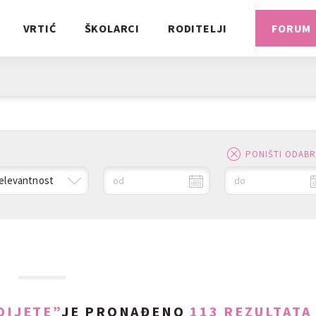
VRTIĆ
ŠKOLARCI
RODITELJI
FORUM
PONIŠTI ODAB
elevantnost
od
do
DIJETE”
JE PRONAĐENO
113 REZULTATA