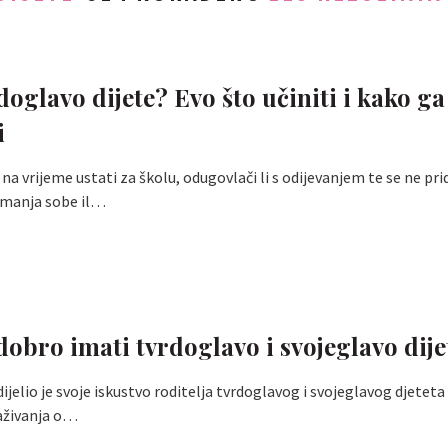
doglavo dijete? Evo što učiniti i kako ga
i
e na vrijeme ustati za školu, odugovlači li s odijevanjem te se ne pr
emanja sobe il…
 dobro imati tvrdoglavo i svojeglavo dije
ijelio je svoje iskustvo roditelja tvrdoglavog i svojeglavog djeteta
aživanja o…