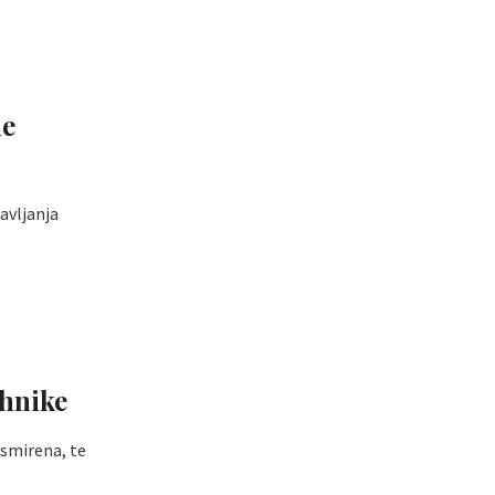
ne
avljanja
ehnike
 smirena, te