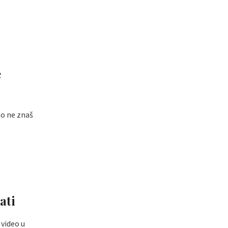
e
no ne znaš
ati
 video u