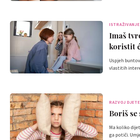
ISTRAŽIVANJE
Imaš tvr
koristit
Uspjeh buntovn
vlastitih inte
RAZVOJ DJET
Boriš se
Ma koliko dije
ga potiči. Um