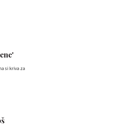
mene'
ma si kriva za
oš