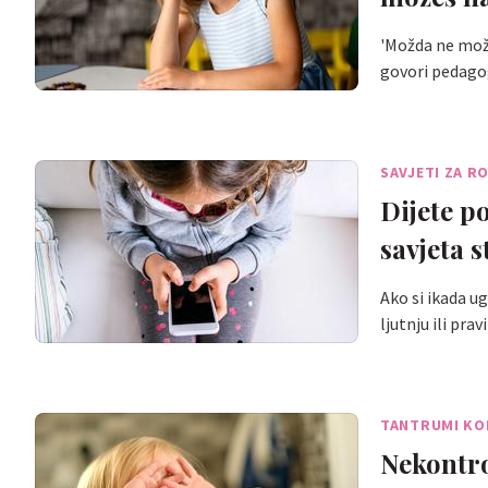
'Možda ne može
govori pedago
SAVJETI ZA R
Dijete p
savjeta 
Ako si ikada ug
ljutnju ili prav
TANTRUMI KO
Nekontrol