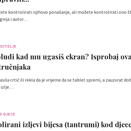
te kontrolirati njihovo ponašanje, ali možete kontrolirati ono što
ginja i autor…
ODITELJE
oludi kad mu ugasiš ekran? Isprobaj ova
stručnjaka
asila crtić ili rekla da je vrijeme da se tablet spremi, a zauzvrat dob
i izlje…
D DJECE
irani izljevi bijesa (tantrumi) kod djece