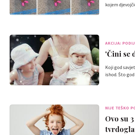
kojem djevojč
AKCIJA: PODI
'Čini se
Koji god savjet 
ishod. Što go
NIJE TEŠKO P
Ovo su 3
tvrdogla