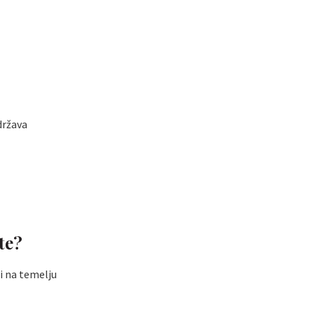
idržava
te?
 i na temelju