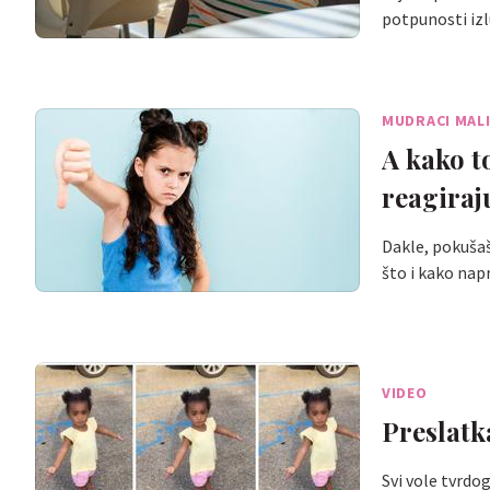
potpunosti izl
MUDRACI MAL
A kako t
reagiraj
Dakle, pokušaš 
što i kako nap
VIDEO
Preslatka
Svi vole tvrdo