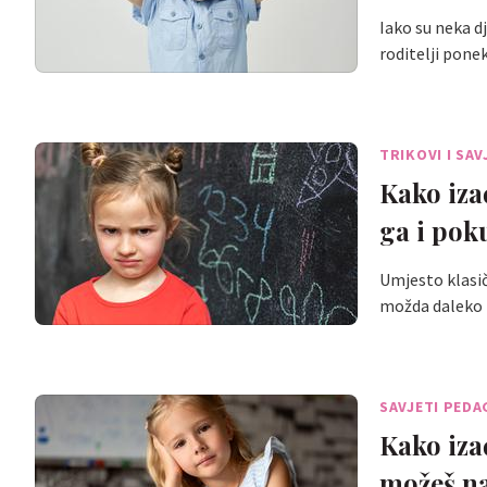
Iako su neka d
roditelji pon
TRIKOVI I SAV
Kako iza
ga i pok
Umjesto klasič
možda daleko 
SAVJETI PEDA
Kako iza
možeš na