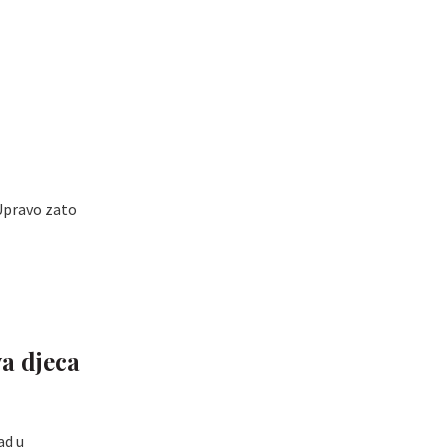
. Upravo zato
va djeca
ad u