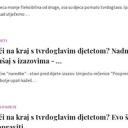
jeca manje fleksibilna od druge, sva su djeca pomalo tvrdoglava. Ip
ekad utječemo …
JETI
ći na kraj s tvrdoglavim djetetom? Nad
ušaj s izazovima - …
ne "naredbe" - stavi pred dijete izazov. Umjesto rečenice "Pospre
bolje upali kažeš…
GOGINJE
ći na kraj s tvrdoglavim djetetom? Evo 
praviti...