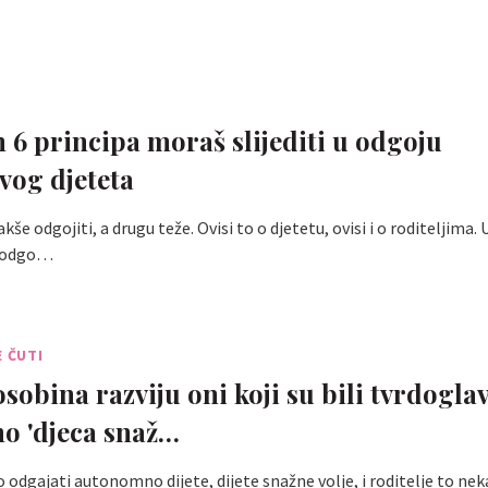
h 6 principa moraš slijediti u odgoju
vog djeteta
akše odgojiti, a drugu teže. Ovisi to o djetetu, ovisi i o roditeljima
l odgo…
E ČUTI
sobina razviju oni koji su bili tvrdogla
o 'djeca snaž…
o odgajati autonomno dijete, dijete snažne volje, i roditelje to nek