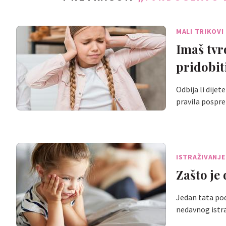
MALI TRIKOVI
Imaš tvr
pridobit
Odbija li dijet
pravila pospr
ISTRAŽIVANJE
Zašto je
Jedan tata pod
nedavnog istr