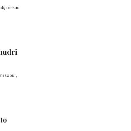
ak, mi kao
mudri
mi sobu",
što