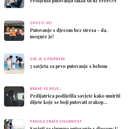
Proljetna putovanja lakša su uz FreeON
OPUSTI SE!
Putovanje s djecom bez stresa - da,
moguće je!
SVE JE U PRIPREMI
5 savjeta za prvo putovanje s bebom
NEKAD SE BOJE…
Pedijatrica podijelila savjete kako umiriti
dijete koje se boji putovati zrakop…
PRAVILA ZNAČE SIGURNOST
Savjeti za sigurno putovanje s djecom: U