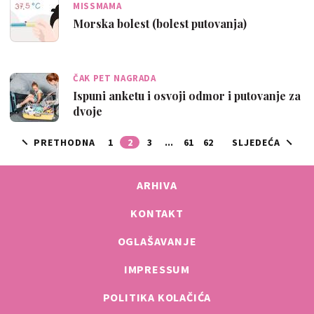
MISSMAMA
Morska bolest (bolest putovanja)
ČAK PET NAGRADA
Ispuni anketu i osvoji odmor i putovanje za
dvoje
PRETHODNA
1
2
3
...
61
62
SLJEDEĆA
ARHIVA
KONTAKT
OGLAŠAVANJE
IMPRESSUM
POLITIKA KOLAČIĆA