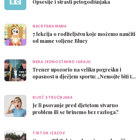
Opsesije i strasti petogodišnjaka
NACRTANA MAMA
7 lekcija o roditeljstvu koje možemo naučiti
od mame voljene Bluey
NEKA JEDNOSTAVNO IGRAJU
Trener upozorio na veliku pogrešku i
opasnost u dječjem sportu: „Nemojte biti t…
RIJEČ STRUČNJAKA
Je li psovanje pred djetetom stvarno
problem ili se brinemo bez razloga?
TIKTOK IZAZOV