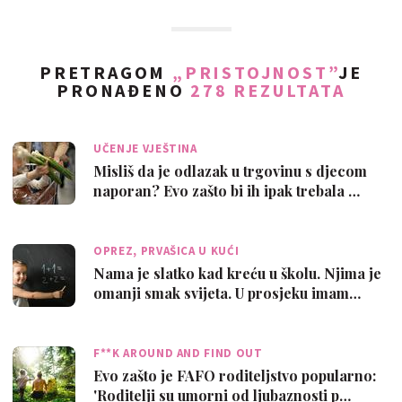
PRETRAGOM
„PRISTOJNOST”
JE
PRONAĐENO
278 REZULTATA
UČENJE VJEŠTINA
Misliš da je odlazak u trgovinu s djecom
naporan? Evo zašto bi ih ipak trebala …
OPREZ, PRVAŠICA U KUĆI
Nama je slatko kad kreću u školu. Njima je
omanji smak svijeta. U prosjeku imam…
F**K AROUND AND FIND OUT
Evo zašto je FAFO roditeljstvo popularno:
'Roditelji su umorni od ljubaznosti p…