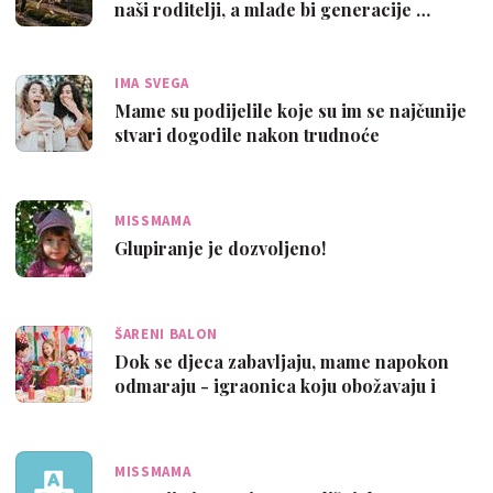
naši roditelji, a mlađe bi generacije …
IMA SVEGA
Mame su podijelile koje su im se najčunije
stvari dogodile nakon trudnoće
MISSMAMA
Glupiranje je dozvoljeno!
ŠARENI BALON
Dok se djeca zabavljaju, mame napokon
odmaraju - igraonica koju obožavaju i
dje…
MISSMAMA