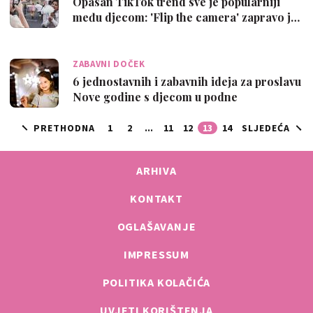
Opasan TikTok trend sve je popularniji
među djecom: 'Flip the camera' zapravo j…
ZABAVNI DOČEK
6 jednostavnih i zabavnih ideja za proslavu
Nove godine s djecom u podne
PRETHODNA
1
2
...
11
12
13
14
SLJEDEĆA
ARHIVA
KONTAKT
OGLAŠAVANJE
IMPRESSUM
POLITIKA KOLAČIĆA
UVJETI KORIŠTENJA