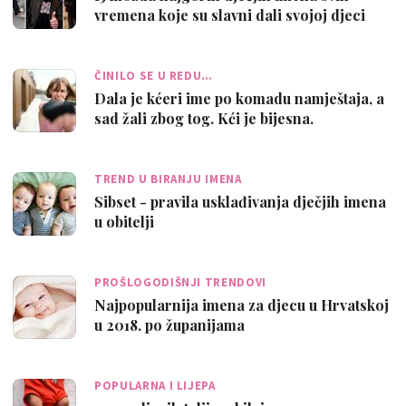
vremena koje su slavni dali svojoj djeci
ČINILO SE U REDU…
Dala je kćeri ime po komadu namještaja, a
sad žali zbog tog. Kći je bijesna.
TREND U BIRANJU IMENA
Sibset - pravila usklađivanja dječjih imena
u obitelji
PROŠLOGODIŠNJI TRENDOVI
Najpopularnija imena za djecu u Hrvatskoj
u 2018. po županijama
POPULARNA I LIJEPA