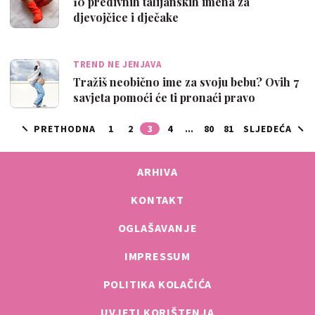
10 predivnih talijanskih imena za
djevojčice i dječake
TREND NE JENJAVA
Tražiš neobično ime za svoju bebu? Ovih 7
savjeta pomoći će ti pronaći pravo
PRETHODNA
1
2
3
4
...
80
81
SLJEDEĆA
ARHIVA
KONTAKT
OGLAŠAVANJE
IMPRESSUM
POLITIKA KOLAČIĆA
UVJETI KORIŠTENJA