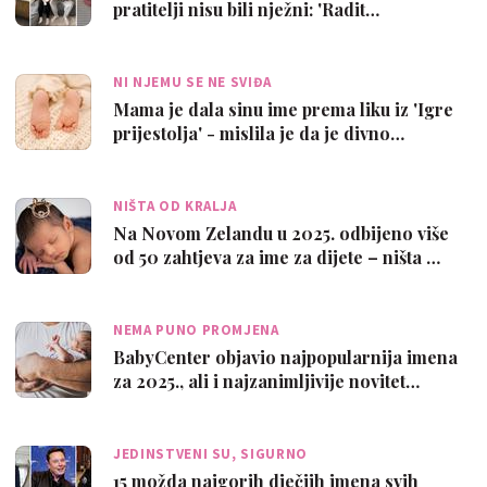
pratitelji nisu bili nježni: 'Radit…
NI NJEMU SE NE SVIĐA
Mama je dala sinu ime prema liku iz 'Igre
prijestolja' - mislila je da je divno…
NIŠTA OD KRALJA
Na Novom Zelandu u 2025. odbijeno više
od 50 zahtjeva za ime za dijete – ništa …
NEMA PUNO PROMJENA
BabyCenter objavio najpopularnija imena
za 2025., ali i najzanimljivije novitet…
JEDINSTVENI SU, SIGURNO
15 možda najgorih dječjih imena svih