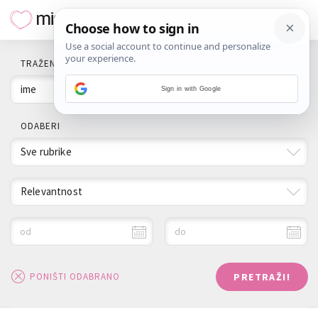
TRAŽENI POJAM
Sign in with Google
ODABERI
Sve rubrike
Relevantnost
od
do
PRETRAŽI!
PONIŠTI ODABRANO