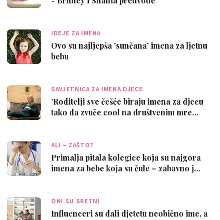
- Britney i Shania predvode
IDEJE ZA IMENA
Ovo su najljepša 'sunčana' imena za ljetnu
bebu
SAVJETNICA ZA IMENA DJECE
'Roditelji sve češće biraju imena za djecu
tako da zvuče cool na društvenim mre…
ALI – ZAŠTO?
Primalja pitala kolegice koja su najgora
imena za bebe koja su čule – zabavno j…
ONI SU SRETNI
Influenceri su dali djetetu neobično ime, a