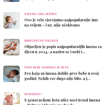
VJERSKI OBILJEŽENO
Ovo je vrlo vjerojatno najpopularnije ime
na svijetu – i ne, nije očekivano
BABYCENTER OBJAVIO
Objavljen je popis najpopularnijih imena za
djecu u 2024., a naziru se i neki t…
PRVE BEBE GENERACIJE BETA
Evo koja su imena dobile prve bebe u ovoj
godini: Nekih već dugo nije bilo, a j…
MODERNO?
S generacijom Beta stiže novi trend imena