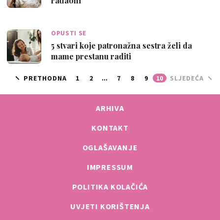
rađaoni
OPUSTI SE
5 stvari koje patronažna sestra želi da
mame prestanu raditi
PRETHODNA
1
2
...
7
8
9
10
SLJEDEĆA
ARHIVA
KONTAKT
OGLAŠAVANJE
IMPRESSUM
POLITIKA KOLAČIĆA
UVJETI KORIŠTENJA