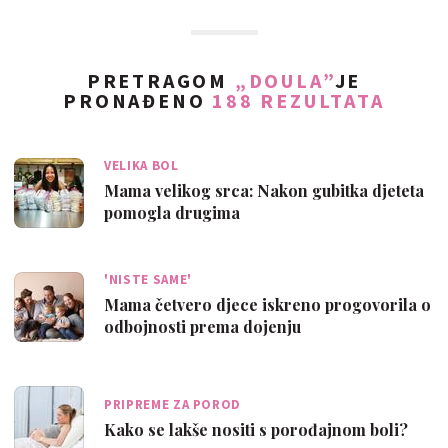
PRETRAGOM
„DOULA”
JE
PRONAĐENO
188 REZULTATA
VELIKA BOL
Mama velikog srca: Nakon gubitka djeteta
pomogla drugima
'NISTE SAME'
Mama četvero djece iskreno progovorila o
odbojnosti prema dojenju
PRIPREME ZA POROD
Kako se lakše nositi s porođajnom boli?