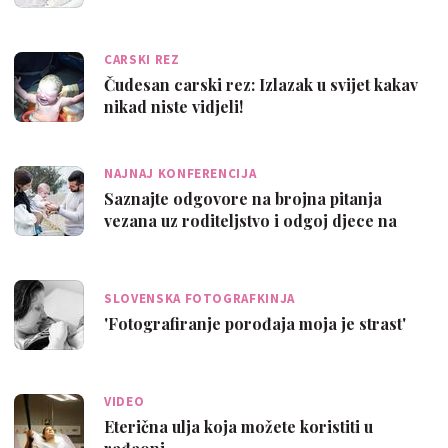
CARSKI REZ
Čudesan carski rez: Izlazak u svijet kakav
nikad niste vidjeli!
NAJNAJ KONFERENCIJA
Saznajte odgovore na brojna pitanja
vezana uz roditeljstvo i odgoj djece na
bes…
SLOVENSKA FOTOGRAFKINJA
'Fotografiranje porođaja moja je strast'
VIDEO
Eterična ulja koja možete koristiti u