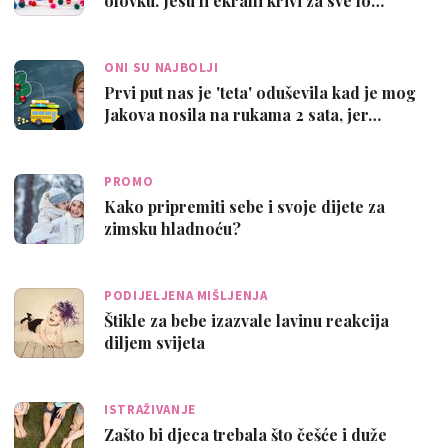
olovku. Jesu li ekrani krivi za sve lo…
ONI SU NAJBOLJI
Prvi put nas je 'teta' oduševila kad je mog
Jakova nosila na rukama 2 sata, jer…
PROMO
Kako pripremiti sebe i svoje dijete za
zimsku hladnoću?
PODIJELJENA MIŠLJENJA
Štikle za bebe izazvale lavinu reakcija
diljem svijeta
ISTRAŽIVANJE
Zašto bi djeca trebala što češće i duže