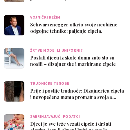
VOJNIČKI REŽIM
Schwarzenegger otkrio svoje neobične
odgojne tehnike: paljenje cipela,
ograniče…
ŽRTVE MODE ILI UNIFORMI?
Poslali djecu iz škole doma zato što su
nosili – dizajnerske i markirane cipele
TRUDNIČKE TEGOBE
Prije i poslije trudnoće: Dizajnerica cipela
i novopečena mama promatra svoja s…
ZABRINJAVAJUĆI PODATCI
Djeci je sve teže vezati cipele i držati