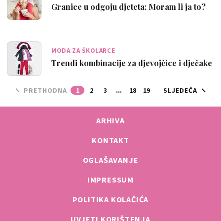
Granice u odgoju djeteta: Moram li ja to?
MODA ZA ŠKOLARCE
Trendi kombinacije za djevojčice i dječake
PRETHODNA
1
2
3
...
18
19
SLJEDEĆA
ARHIVA
KONTAKT
OGLAŠAVANJE
IMPRESSUM
POLITIKA KOLAČIĆA
UVJETI KORIŠTENJA