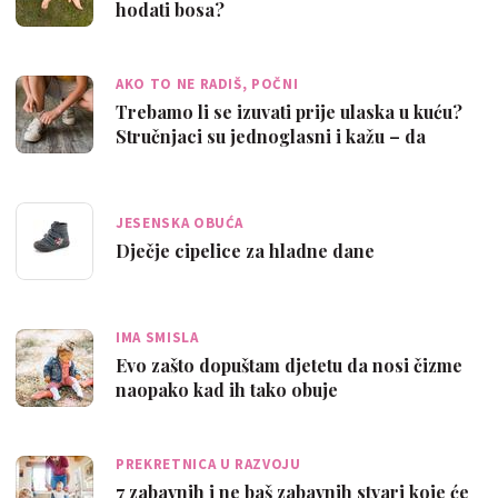
hodati bosa?
AKO TO NE RADIŠ, POČNI
Trebamo li se izuvati prije ulaska u kuću?
Stručnjaci su jednoglasni i kažu – da
JESENSKA OBUĆA
Dječje cipelice za hladne dane
IMA SMISLA
Evo zašto dopuštam djetetu da nosi čizme
naopako kad ih tako obuje
PREKRETNICA U RAZVOJU
7 zabavnih i ne baš zabavnih stvari koje će