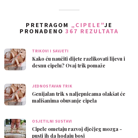
PRETRAGOM
„CIPELE”
JE
PRONAĐENO
367 REZULTATA
TRIKOVI I SAVJETI
Kako ću naučiti dijete razlikovati lijevu i
desnu cipelu? Ovaj trik pomaže
JEDNOSTAVAN TRIK
Genijalan trik s naljepnicama olakšat će
mališanima obuvanje cipela
OSJETILNI SUSTAVI
Cipele ometaju razvoj dječjeg mozga -
pusti ih da hodaju bosi