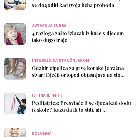
se dogoditi kad tvoja beba prohoda
JUTARNJA ŽURBA
4 razloga zašto izlazak iz kuće s djecom
tako dugo traje
INTERVJU SA STRUČNJAKOM
Odabir cipelica za prve korake je važna
stvar: Dječji ortoped objašnjava na što…
ISTINA ILI MIT?
Pedijatrica: Presvlače li se djeca kad dođu
iz škole? Kažu da ih to štiti, ali …
KOLUMNA